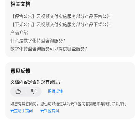
家
相关文档
服
务
【停售公告】云视频交付实施服务部分产品停售公告
【下架公告】云视频交付实施服务部分产品下架公告
ROMA
产品介绍
集
什么是数字化转型咨询服务？
成
数字化转型咨询服务可以提供哪些服务？
专
业
服
务
意见反馈
文档内容是否对您有帮助？
SAP
上
提供反馈
云
如您有其它疑问，您也可以通过华为云社区问答频道来与我们联系探讨
专
云宝助手提问
云社区提问
业
服
务
智