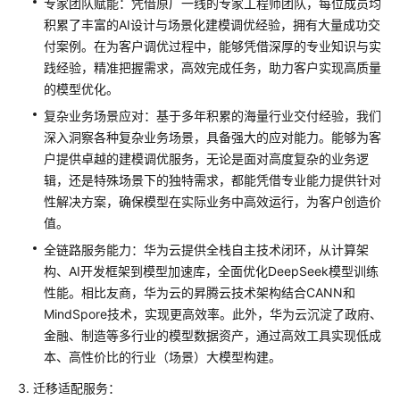
专家团队赋能：凭借原厂一线的专家工程师团队，每位成员均
上
积累了丰富的AI设计与场景化建模调优经验，拥有大量成功交
云
付案例。在为客户调优过程中，能够凭借深厚的专业知识与实
迁
践经验，精准把握需求，高效完成任务，助力客户实现高质量
移
服
的模型优化。
务
复杂业务场景应对：基于多年积累的海量行业交付经验，我们
深入洞察各种复杂业务场景，具备强大的应对能力。能够为客
数
户提供卓越的建模调优服务，无论是面对高度复杂的业务逻
据
辑，还是特殊场景下的独特需求，都能凭借专业能力提供针对
要
性解决方案，确保模型在实际业务中高效运行，为客户创造价
素
值。
集
成
全链路服务能力：华为云提供全栈自主技术闭环，从计算架
与
构、AI开发框架到模型加速库，全面优化DeepSeek模型训练
实
性能。相比友商，华为云的昇腾云技术架构结合CANN和
施
MindSpore技术，实现更高效率。此外，华为云沉淀了政府、
服
金融、制造等多行业的模型数据资产，通过高效工具实现低成
务
本、高性价比的行业（场景）大模型构建。
鲲
迁移适配服务：