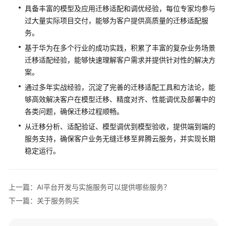
鹏
具备丰富的模型及应用迁移适配和调优经验，每位专家均参与
移
过大量实际项目交付，能够为客户提供高质量的迁移适配服
植
务。
专
家
基于华为在多个行业的成功实践，积累了丰富的复杂业务场景
服
迁移适配经验，能够快速理解客户需求并提供针对性的解决方
务
案。
通过多年实战经验，沉淀了完善的迁移适配工具和方法论，能
云
够高效解决客户在模型迁移、精度对齐、性能调优及部署中的
原
各类问题，确保迁移过程顺畅。
生
专
从迁移分析、适配验证、模型调优到模型验收，提供端到端的
家
服务支持，确保客户业务无缝迁移至昇腾云服务，并实现长期
服
稳定运行。
务
微
上一篇：AI平台开发与实施服务可以提供哪些服务？
服
下一篇：关于服务购买
务
专