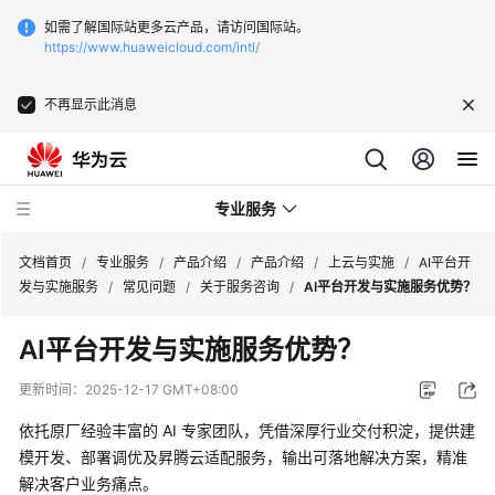
如需了解国际站更多云产品，请访问国际站。
https://www.huaweicloud.com/intl/
不再显示此消息
专业服务
文档首页
/
专业服务
/
产品介绍
/
产品介绍
/
上云与实施
/
AI平台开
发与实施服务
/
常见问题
/
关于服务咨询
/
AI平台开发与实施服务优势？
服
AI平台开发与实施服务优势？
务
公
更新时间：
2025-12-17 GMT+08:00
告
依托原厂经验丰富的 AI 专家团队，凭借深厚行业交付积淀，提供建
产
模开发、部署调优及昇腾云适配服务，输出可落地解决方案，精准
品
解决客户业务痛点。