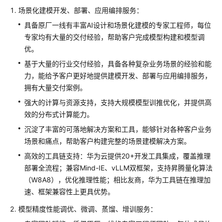
介
场景化建模开发、部署、应用编排服务：
绍
具备原厂一线有丰富AI设计和场景化建模的专家工程师，每位
专家均有大量的交付经验，帮助客户完成模型构建和模型调
产
优。
品
介
基于大量的行业交付经验，具备各种复杂业务场景的经验和能
绍
力，能给予客户更好地提供建模开发、部署与应用编排服务，
拥有大量交付案例。
咨
强大的计算与资源支持，支持大规模模型训推优化，并提供高
询
效的分布式计算能力。
与
规
沉淀了丰富的可落地解决方案和工具，能够针对各种客户业务
划
场景和痛点，帮助客户构建完整的场景建模解决方案。
高效的工具链支持：华为云提供20+开发工具集成，覆盖推理
上
部署全流程；兼容Mind-IE、vLLM双框架，支持昇腾量化算法
云
（W8A8），优化推理性能；相比友商，华为工具链在推理加
与
速、框架兼容性上更具优势。
实
施
模型精度性能调优、微调、蒸馏、增训服务：