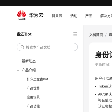
智果园
活动
产品
解决方
盘古Bot
文档首页
/
盘
身份
最新动态
更新时间
产品介绍
用户可以通
什么是盘古Bot
Toke
产品优势
AK/SK
应用场景
签名值以
产品功能
认证鉴权，