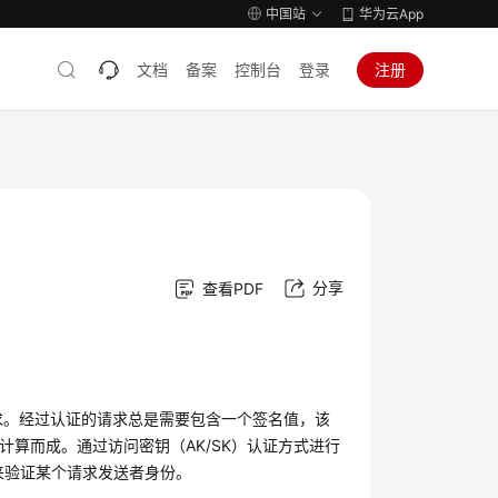
中国站
华为云App
文档
备案
控制台
登录
注册
分享
查看PDF
y）加密调用请求。经过认证的请求总是需要包含一个签名值，该
计算而成。通过访问密钥（AK/SK）认证方式进行
密的方法来验证某个请求发送者身份。