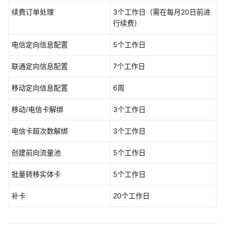
公
续费订单处理
3个工作日（需在每月20日前进
告
行续费）
产
电信定向信息配置
5个工作日
品
介
联通定向信息配置
7个工作日
绍
移动定向信息配置
6周
产
品
移动/电信卡解绑
3个工作日
简
介
电信卡超次数解绑
3个工作日
产
创建前向流量池
5个工作日
品
优
批量转移实体卡
5个工作日
势
补卡
20个工作日
应
用