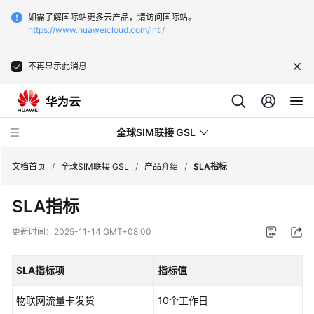
如需了解国际站更多云产品，请访问国际站。
https://www.huaweicloud.com/intl/
不再显示此消息
全球SIM联接 GSL
文档首页
/
全球SIM联接 GSL
/
产品介绍
/
SLA指标
SLA指标
最
新
更新时间：
2025-11-14 GMT+08:00
动
态
SLA指标项
指标值
服
物联网流量卡发货
10个工作日
务