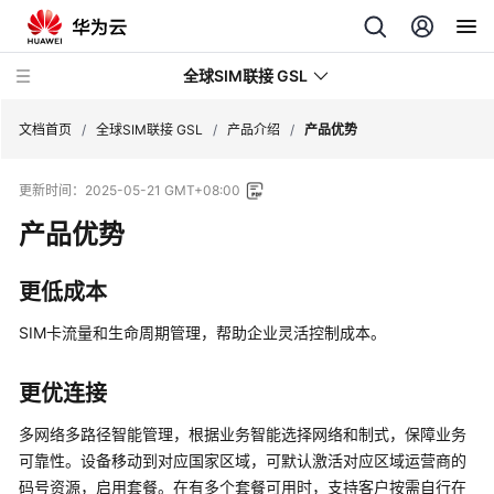
全球SIM联接 GSL
文档首页
/
全球SIM联接 GSL
/
产品介绍
/
产品优势
更新时间：
2025-05-21 GMT+08:00
最
新
产品优势
动
态
更低成本
服
SIM卡流量和生命周期管理，帮助企业灵活控制成本。
务
公
更优连接
告
多网络多路径智能管理，根据业务智能选择网络和制式，保障业务
产
可靠性。设备移动到对应国家区域，可默认激活对应区域运营商的
品
码号资源，启用套餐。在有多个套餐可用时，支持客户按需自行在