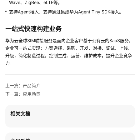
功
Wave、ZigBee、eLTE等。
能
支持Agent接入：支持通过集成华为Agent Tiny SDK接入。
计
一站式快速构建业务
费
说
华为云全球SIM联接服务是面向企业客户基于公有云的SaaS服务，
明
企业可一站式实现：方案选择、采购、开发、对接、调试、上线、
升级，简化制造过程，控制生成、运营、维护成本，提升企业竞争
权
力。
限
管
理
上一篇：产品简介
SLA
下一篇：应用场景
指
标
相关文档
免
责
声