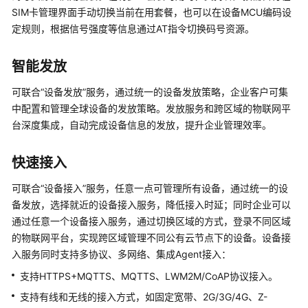
介
SIM卡管理界面手动切换当前在用套餐，也可以在设备MCU编码设
绍
定规则，根据信号强度等信息通过AT指令切换码号资源。
产
品
智能发放
简
可联合“设备发放”服务，通过统一的设备发放策略，企业客户可集
介
中配置和管理全球设备的发放策略。发放服务和跨区域的物联网平
台深度集成，自动完成设备信息的发放，提升企业管理效率。
产
品
优
快速接入
势
可联合“设备接入”服务，任意一点可管理所有设备，通过统一的设
应
备发放，选择就近的设备接入服务，降低接入时延；同时企业可以
用
通过任意一个设备接入服务，通过切换区域的方式，登录不同区域
场
的物联网平台，实现跨区域管理不同公有云节点下的设备。设备接
景
入服务同时支持多协议、多网络、集成Agent接入：
支持HTTPS+MQTTS、MQTTS、LWM2M/CoAP协议接入。
产
品
支持有线和无线的接入方式，如固定宽带、2G/3G/4G、Z-