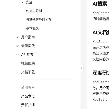
安全
AI搜索
约束与限制
KooSe
的时间边
与其他服务的关系
基本概念
AI文档
用户指南
KooSe
最佳实践
面开启“多
果知识库
API参考
文档内容
视频帮助
文档下载
深度研
KooSe
通用参考
务。用户
根据用户
产品术语
KooSe
责任共担