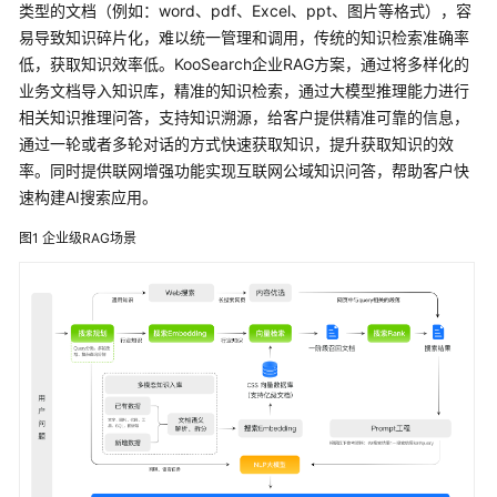
搜
类型的文档（例如：word、pdf、Excel、ppt、图片等格式），容
索
易导致知识碎片化，难以统一管理和调用，传统的知识检索准确率
服
低，获取知识效率低。KooSearch企业RAG方案，通过将多样化的
务
业务文档导入知识库，精准的知识检索，通过大模型推理能力进行
KooSearch
相关知识推理问答，支持知识溯源，给客户提供精准可靠的信息，
通过一轮或者多轮对话的方式快速获取知识，提升获取知识的效
产
率。同时提供联网增强功能实现互联网公域知识问答，帮助客户快
品
速构建AI搜索应用。
优
势
图1
企业级RAG场景
应
用
场
景
产
品
功
能