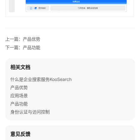
安
全
约
束
上一篇：产品优势
与
下一篇：产品功能
限
制
相关文档
与
其
什么是企业搜索服务KooSearch
他
产品优势
服
应用场景
务
产品功能
的
身份认证与访问控制
关
系
意见反馈
基