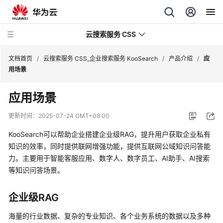
云搜索服务 CSS
文档首页
/
云搜索服务 CSS_企业搜索服务 KooSearch
/
产品介绍
/
应
用场景
应用场景
产
更新时间：
2025-07-24 GMT+08:00
品
KooSearch可以帮助企业搭建企业级RAG，提升用户获取企业私有
介
知识的效率，同时提供联网增强功能，提供互联网公域知识问答能
绍
力。主要用于智能客服应用、数字人、数字员工、AI助手、AI搜索
等知识问答场景。
什
么
是
企业级RAG
企
海量的行业数据、复杂的专业知识、各个业务系统的数据以及多种
业