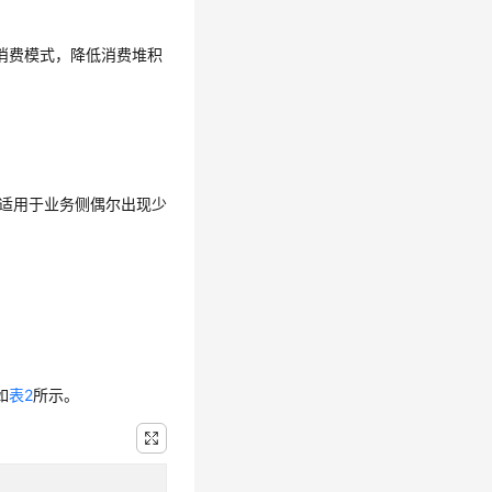
op消费模式，降低消费堆积
力适用于业务侧偶尔出现少
如
表2
所示。