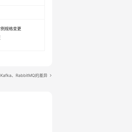
实例规格变更
更
afka、RabbitMQ的差异