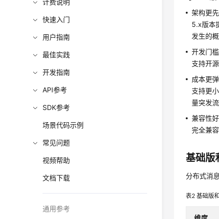
计费说明
架构更
快速入门
5.x版
发生的
用户指南
开发门
最佳实践
支持开源
开发指南
成本更
API参考
支持更小
量突发
SDK参考
兼容性
场景代码示例
完全兼容R
常见问题
基础版
视频帮助
分布式消息
文档下载
表2
基础版
通用参考
维度