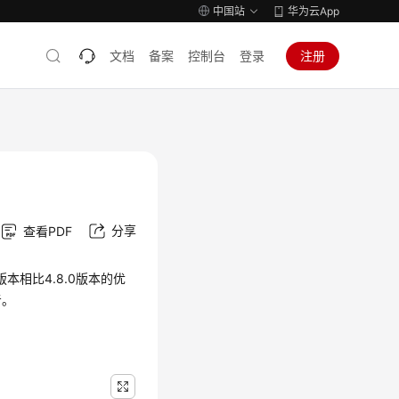
中国站
华为云App
文档
备案
控制台
登录
注册
分享
查看PDF
本相比4.8.0版本的优
考。