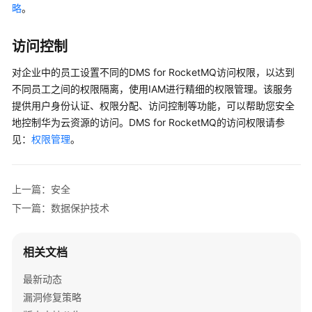
介
略
。
绍
访问控制
图
解
对企业中的员工设置不同的DMS for RocketMQ访问权限，以达到
Kafka、
不同员工之间的权限隔离，使用IAM进行精细的权限管理。该服务
RabbitMQ
提供用户身份认证、权限分配、访问控制等功能，可以帮助您安全
和
地控制华为云资源的访问。DMS for RocketMQ的访问权限请参
RocketMQ
见：
权限管理
。
的
差
异
上一篇：安全
什
下一篇：数据保护技术
么
是
分
相关文档
布
最新动态
式
消
漏洞修复策略
息