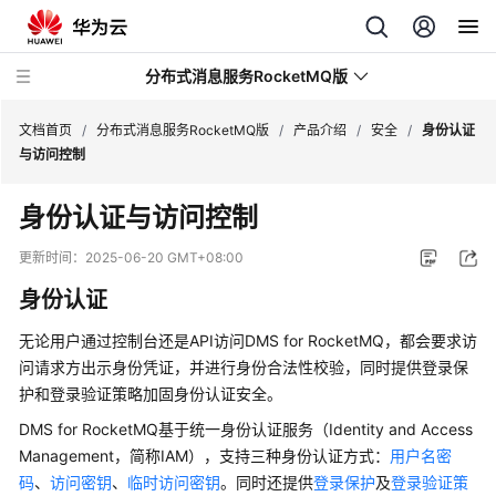
分布式消息服务RocketMQ版
文档首页
/
分布式消息服务RocketMQ版
/
产品介绍
/
安全
/
身份认证
与访问控制
最
身份认证与访问控制
新
动
更新时间：
2025-06-20 GMT+08:00
态
身份认证
服
无论用户通过控制台还是API访问DMS for RocketMQ，都会要求访
务
问请求方出示身份凭证，并进行身份合法性校验，同时提供登录保
公
护和登录验证策略加固身份认证安全。
告
DMS for RocketMQ基于统一身份认证服务（Identity and Access
产
Management，简称IAM），支持三种身份认证方式：
用户名密
品
码
、
访问密钥
、
临时访问密钥
。同时还提供
登录保护
及
登录验证策