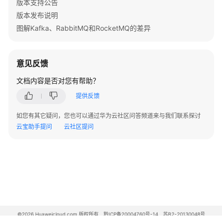
版本支持公告
服
版本发布说明
务
图解Kafka、RabbitMQ和RocketMQ的差异
RocketMQ
版
意见反馈
产
品
文档内容是否对您有帮助？
优
提供反馈
势
如您有其它疑问，您也可以通过华为云社区问答频道来与我们联系探讨
典
云宝助手提问
云社区提问
型
应
用
场
景
产
品
©2026 Huaweicloud.com 版权所有
黔ICP备20004760号-14
苏B2-20130048号
功
A2.B1.B2-20070312