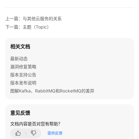
公
告
上一篇：与其他云服务的关系
产
下一篇：主题（Topic）
品
介
绍
相关文档
最新动态
图
解
漏洞修复策略
Kafka、
版本支持公告
RabbitMQ
版本发布说明
和
图解Kafka、RabbitMQ和RocketMQ的差异
RocketMQ
的
差
意见反馈
异
文档内容是否对您有帮助？
什
提供反馈
么