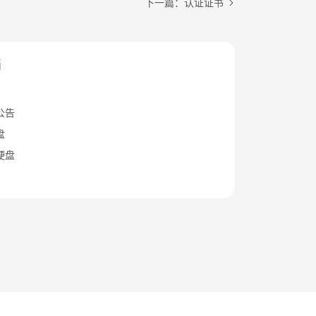
下一篇：认证证书
档
公告
盘
硬盘
法律条文
隐私政策