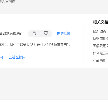
控安全风险
相关文
最新动态
否对您有帮助？
提供反馈
快照商用
疑问，您也可以通过华为云社区问答频道来与我
图解云硬
什么是云
问
云社区提问
产品功能
14
苏B2-20130048号
A2.B1.B2-20070312