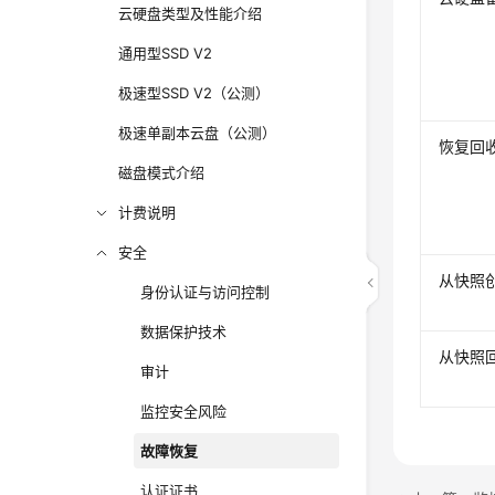
云硬盘类型及性能介绍
通用型SSD V2
极速型SSD V2（公测）
极速单副本云盘（公测）
恢复回
磁盘模式介绍
计费说明
安全
从快照
身份认证与访问控制
数据保护技术
从快照
审计
监控安全风险
故障恢复
认证证书