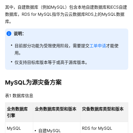
介
其中，自建数据库（例如MySQL）包含本地自建数据库和ECS自建
绍
数据库，RDS for MySQL指华为云云数据库RDS上的MySQL数据
库。
图
解
说明：
数
据
目前部分功能为受限使用阶段，
需要提交
工单申请
才能使
复
用。
制
仅支持目标库版本等于或高于源库版本。
服
务
MySQL为源灾备方案
什
么
表1
数据库信息
是
数
据
业务数据库
业务数据库类型
和
版本
灾备数据库类型
和
版本
复
引擎
制
MySQL
服
RDS for MySQL
自建MySQL