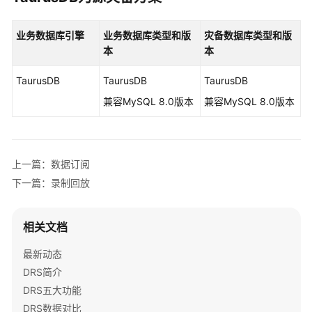
品
架
构
业务数据库引擎
业务数据库类型
和
版
灾备数据库类型
和
版
和
本
本
功
TaurusDB
能
TaurusDB
TaurusDB
原
兼容MySQL 8.0版本
兼容MySQL 8.0版本
理
产
品
上一篇：数据订阅
优
下一篇：录制回放
势
功
相关文档
能
特
最新动态
性
DRS简介
DRS五大功能
规
DRS数据对比