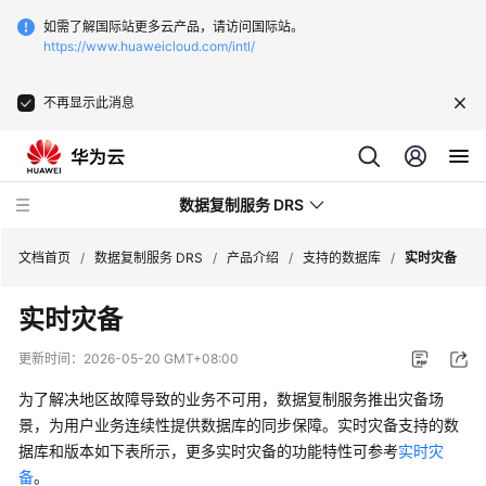
如需了解国际站更多云产品，请访问国际站。
https://www.huaweicloud.com/intl/
不再显示此消息
数据复制服务 DRS
文档首页
/
数据复制服务 DRS
/
产品介绍
/
支持的数据库
/
实时灾备
实时灾备
最
新
更新时间：
2026-05-20 GMT+08:00
动
态
为了解决地区故障导致的业务不可用，数据复制服务推出灾备场
景，为用户业务连续性提供数据库的同步保障。实时灾备支持的数
产
据库和版本如下表所示，更多实时灾备的功能特性可参考
实时灾
品
备
。