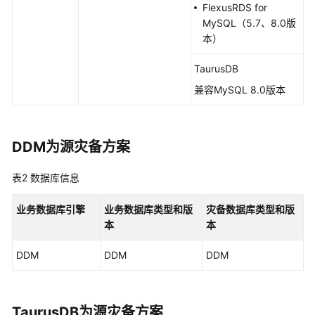
时
FlexusRDS for
同
MySQL（5.7、8.0版
步
本）
数
TaurusDB
据
兼容MySQL 8.0版本
订
阅
DDM为源灾备方案
实
时
灾
表2
数据库信息
备
业务数据库引擎
业务数据库类型
和
版
灾备数据库类型
和
版
录
本
本
制
DDM
DDM
DDM
回
放
产
TaurusDB
为源灾备方案