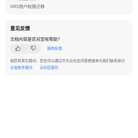
格
DRS用户权限迁移
说
明
意见反馈
数
据
文档内容是否对您有帮助？
类
提供反馈
型
映
如您有其它疑问，您也可以通过华为云社区问答频道来与我们联系探讨
射
云宝助手提问
云社区提问
关
系
安
全
权
限
管
理