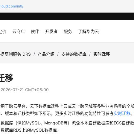
loud.com/intl/
定价
云商店
伙伴
开发者
服务
了解华为云
据复制服务 DRS
/
产品介绍
/
支持的数据库
/
实时迁移
迁移
：
2026-07-21 GMT+08:00
适用于跨云平台、云下数据库迁移上云或云上跨区域等多种业务场景的全
库、版本和迁移类型如下所示，更多实时迁移的功能特性可参考
实时迁移
数据库（例如MySQL、MongoDB等）包含本地自建数据库和ECS自建数据库，
数据库RDS上的MySQL数据库。