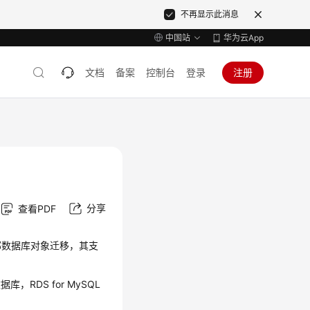
不再显示此消息
中国站
华为云App
文档
备案
控制台
登录
注册
分享
查看PDF
部数据库对象迁移，其支
。
RDS for MySQL