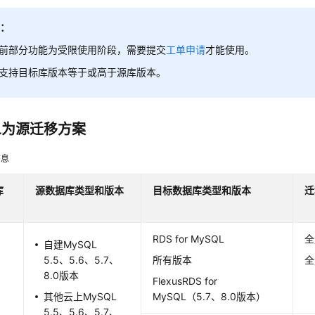
明：
前部分功能为受限使用阶段，
需要提交
工单申请
才能使用。
支持目标库版本等于或高于源库版本。
QL为源迁移方案
信息
库
源数据库类型
和版本
目标数据库
类型
和版本
迁
RDS for MySQL
全
自建MySQL
5.5、5.6、5.7、
所有版本
全
8.0版本
FlexusRDS for
其他云上MySQL
MySQL（5.7、8.0版本）
5.5、5.6、5.7、