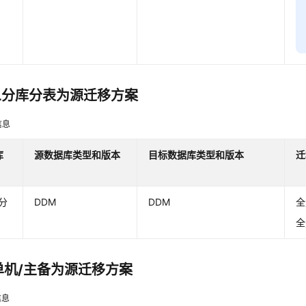
QL分库分表为源迁移方案
信息
库
源数据库类型
和版本
目标数据库
类型
和版本
迁
L分
DDM
DDM
全
全
s单机/主备为源迁移方案
信息