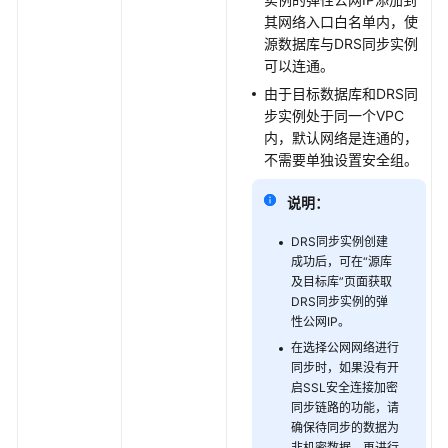
格
其网络入口白名单内，使
说
源数据库与DRS同步实例
明
可以连通。
数
由于目标数据库和DRS同
据
步实例处于同一个VPC
类
内，默认网络是连通的，
型
不需要单独设置安全组。
映
说明：
射
关
DRS同步实例创建
系
成功后，可在“源库
及目标库”页面获取
安
DRS同步实例的弹
全
性公网IP。
在选择公网网络进行
权
同步时，如果没有开
限
启SSL安全连接加密
管
同步链路的功能，请
理
确保待同步的数据为
非机密数据，再进行