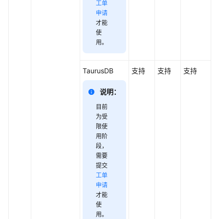
工单
码
申请
示
才能
例
使
用
。
常
见
TaurusDB
支持
支持
支持
问
题
说明：
目前
故
为受
障
限使
排
用阶
除
段
，
需要
视
提交
频
工单
帮
申请
助
才能
使
用
。
文