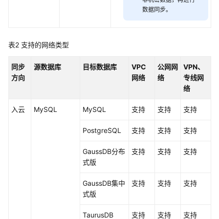
数据同步。
基
于
IAM
表2
支持的网络类型
进
行
权
同步
源数据库
目标数据库
VPC
公网网
VPN、
限
方向
网络
络
专线网
管
络
理
入云
MySQL
MySQL
支持
支持
支持
委
PostgreSQL
支持
支持
支持
托
管
GaussDB
分布
支持
支持
支持
理
式版
约
GaussDB集中
支持
支持
支持
束
式
版
与
限
TaurusDB
支持
支持
支持
制