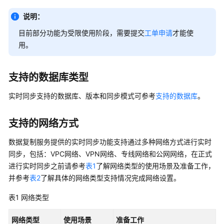
介
绍
说明：
目前部分功能为受限使用阶段，
需要提交
工单申请
才能使
图
用。
解
数
据
支持的数据库类型
复
制
实时同步支持的数据库、版本和同步模式可参考
支持的数据库
。
服
务
支持的网络方式
什
数据复制服务提供的
实时同步
功能支持通过多种网络方式进行
实时
么
同步
，包括：VPC网络、VPN网络、专线网络和公网网络，在正式
是
进行
实时同步
之前请参考
表1
了解网络类型的使用场景及准备工作，
数
并参考
表2
了解具体的网络类型支持情况完成网络设置。
据
复
表1
网络类型
制
服
网络类型
使用场景
准备工作