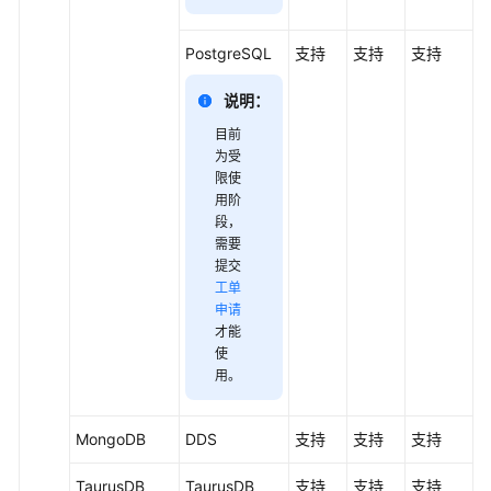
档
下
PostgreSQL
支持
支持
支持
载
说明：
目前
通
为受
用
限使
参
用阶
考
段
，
需要
产
提交
品
工单
术
申请
语
才能
使
用
。
责
任
共
MongoDB
DDS
支持
支持
支持
担
TaurusDB
TaurusDB
支持
支持
支持