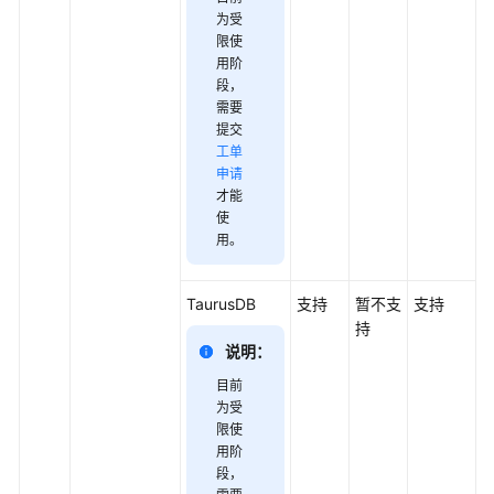
为受
限使
用阶
段
，
需要
提交
工单
申请
才能
使
用
。
TaurusDB
支持
暂不支
支持
持
说明：
目前
为受
限使
用阶
段
，