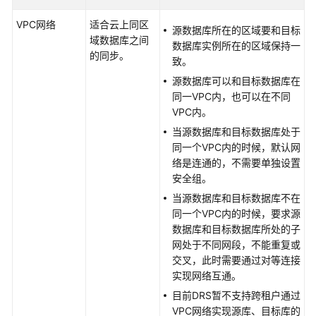
务
VPC网络
适合云上同区
源数据库所在的区域要和目标
支
域数据库之间
数据库实例所在的区域保持一
持
的同步。
致。
的
源数据库可以和目标数据库在
数
同一VPC内，也可以在不同
据
VPC内。
库
当源数据库和目标数据库处于
产
同一个VPC内的时候，默认网
品
络是连通的，不需要单独设置
架
安全组。
构
当源数据库和目标数据库不在
和
同一个VPC内的时候，要求源
功
数据库和目标数据库所处的子
能
网处于不同网段，不能重复或
原
交叉，此时需要通过对等连接
理
实现网络互通。
目前DRS暂不支持跨租户通过
产
VPC网络实现源库、目标库的