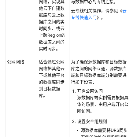
时
网络，实现其
与数据中心的专线连接。
同
他云下自建数
云专线相关操作，请参见《
云
步
据库与云上数
专线快速入门
》。
据库之间的
实
时同步
、或云
数
上跨Region的
据
数据库之间的
订
实时同步
。
阅
公网网络
适合通过公网
为了确保源数据库和目标数据
实
网络把其他云
库之间的网络互通，源数据库
时
下或其他平台
端和目标数据库端分别需要进
灾
的数据库同步
行如下设置：
备
到目标数据
开启公网访问
库。
录
源数据库端实例需要根据具
制
体的场景，由用户端开启公
回
网访问。
放
设置安全组规则
源数据库需要将DRS同步
规
实例的弹性公网IP添加到