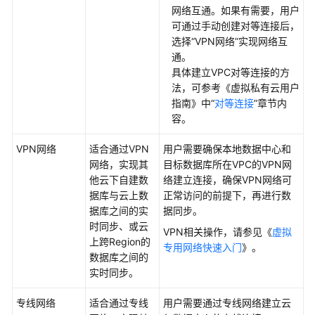
品
网络互通。如果有需要，用户
优
可通过手动创建对等连接后，
势
选择“VPN网络”实现网络互
通。
功
具体建立VPC对等连接的方
能
法，可参考《虚拟私有云用户
特
指南》中“
对等连接
”章节内
性
容。
实
VPN网络
适合通过VPN
用户需要确保本地数据中心和
时
网络，实现其
目标数据库所在VPC的VPN网
迁
他云下自建数
络建立连接，确保VPN网络可
移
据库与云上数
正常访问的前提下，再进行数
据库之间的
实
据同步。
备
时同步
、或云
VPN相关操作，请参见《
虚拟
份
上跨Region的
专用网络快速入门
》。
迁
数据库之间的
移
实时同步
。
实
专线网络
适合通过专线
用户需要通过专线网络建立云