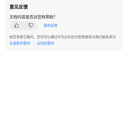
开
意见反馈
箱
即
文档内容是否对您有帮助？
用
提供反馈
的
卓
如您有其它疑问，您也可以通过华为云社区问答频道来与我们联系探讨
越
云宝助手提问
云社区提问
开
发
体
验
Java
语
言
支
持，
强
大
的
智