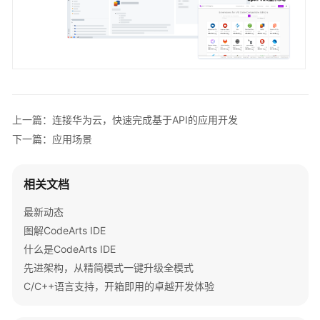
进
架
构，
从
精
简
模
式
上一篇：连接华为云，快速完成基于API的应用开发
一
下一篇：应用场景
键
升
级
相关文档
全
模
最新动态
式
图解CodeArts IDE
什么是CodeArts IDE
C/C++语
先进架构，从精简模式一键升级全模式
言
C/C++语言支持，开箱即用的卓越开发体验
支
持，