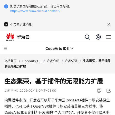
如需了解国际站更多云产品，请访问国际站。
https://www.huaweicloud.com/intl/
不再显示此消息
CodeArts IDE
文档首页
/
CodeArts IDE
/
产品介绍
/
产品优势
/
生态繁荣，基于插件
的无限能力扩展
最
生态繁荣，基于插件的无限能力扩展
新
动
更新时间：
2026-02-13 GMT+08:00
态
内置插件市场，开发者可以基于华为云CodeArts插件市场安装原生
产
插件，也可以基于OpenVSX插件市场安装海量第三方插件，将
品
CodeArts IDE 定制为开发者的“个人工作台”。开发者不仅可以从丰