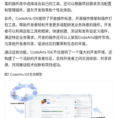
介
富的插件库中选择适合自己的工具，还可以根据项目需求灵活配置
绍
和管理插件，提升开发效率和个性化体验。
此外，CodeArts IDE提供了开放插件标准、开源插件框架和插件打
图
包工具，帮助开发者轻松开发更多适配研发业务场景的插件。开发
解
者可以利用这些工具和框架，快速创建、测试和发布自定义插件，
CodeArts
满足特定业务需求。开发的插件还可以上架到CodeArts插件市场，
IDE
与其他开发者共享，促进社区的繁荣和生态的丰富。
什
通过这些功能，CodeArts IDE不仅提供了一个强大的开发环境，还
么
构建了一个活跃的开发者社区，支持开发者之间交流经验、共享资
是
源，共同推动技术创新和项目成功。
CodeArts
IDE
图1
CodeArts IDE生态模型
产
品
优
势
先