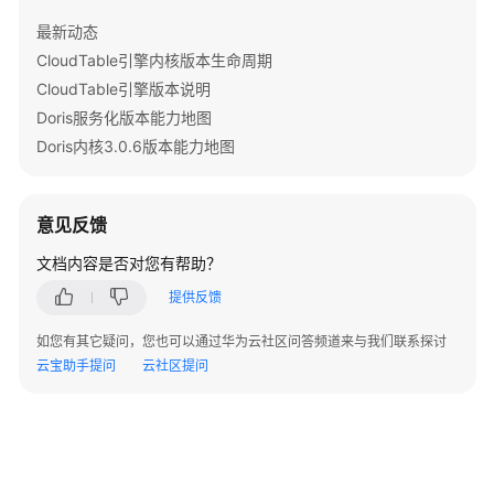
场
景
最新动态
CloudTable引擎内核版本生命周期
HBase
CloudTable引擎版本说明
增
Doris服务化版本能力地图
强
Doris内核3.0.6版本能力地图
特
性
意见反馈
Doris
文档内容是否对您有帮助？
ClickHouse
提供反馈
StarRocks
如您有其它疑问，您也可以通过华为云社区问答频道来与我们联系探讨
云宝助手提问
云社区提问
安
全
权
限