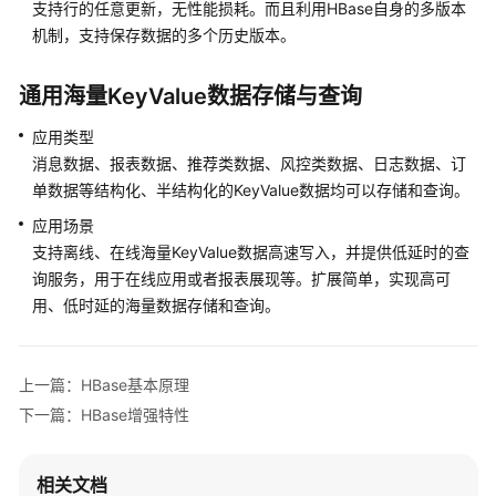
用
支持行的任意更新，无性能损耗。而且利用HBase自身的多版本
场
机制，支持保存数据的多个历史版本。
景
通用海量KeyValue数据存储与查询
产
品
应用类型
功
消息数据、报表数据、推荐类数据、风控类数据、日志数据、订
能
单数据等结构化、半结构化的KeyValue数据均可以存储和查询。
应用场景
HBase
支持离线、在线海量KeyValue数据高速写入，并提供低延时的查
HBase
询服务，用于在线应用或者报表展现等。扩展简单，实现高可
基
用、低时延的海量数据存储和查询。
本
原
理
上一篇：HBase基本原理
下一篇：HBase增强特性
HBase
应
用
相关文档