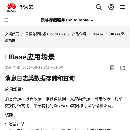
表格存储服务 CloudTable
文档首页
/
表格存储服务 CloudTable
/
产品介绍
/
HBase
/
HBase应
用场景
最
HBase应用场景
新
动
更新时间：
2025-09-15 GMT+08:00
态
消息日志类数据存储和查询
服
应用场景：
务
公
消息数据、报表数据、推荐类数据、风控类数据、日志数据、订单
告
数据等结构化、半结构化的KeyValue数据均可以存储和查询。
优势
：
产
品
海量存储