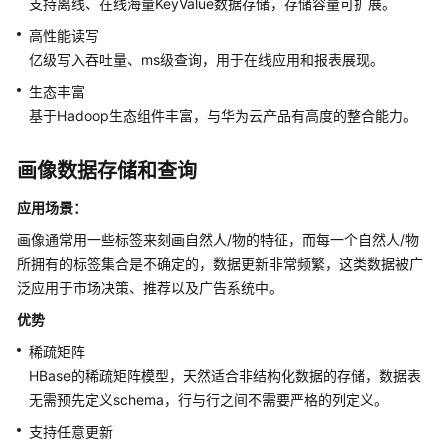
介
支持离线、在线海量KeyValue数据存储，存储容量可扩展。
绍
高性能读写
亿级写入吞吐量、ms级查询，用于在线应用和报表展现。
图
生态丰富
解
CloudTable
基于Hadoop生态组件丰富，与
华为云
产品有高度的整合能力。
服
务
画像数据存储和查询
什
应用场景：
么
画像通常用一些标签来刻画自然人/物的特征，而每一个自然人/物
是
所拥有的标签集合是不确定的，数据更新非常频繁，这类数据被广
CloudTable
泛应用于市场决策、推荐以及广告系统中。
产
优势
品
稀疏矩阵
优
HBase的稀疏矩阵模型，天然适合非结构化数据的存储，数据表
势
无需预先定义schema，行与行之间不需要严格的列定义。
应
支持任意更新