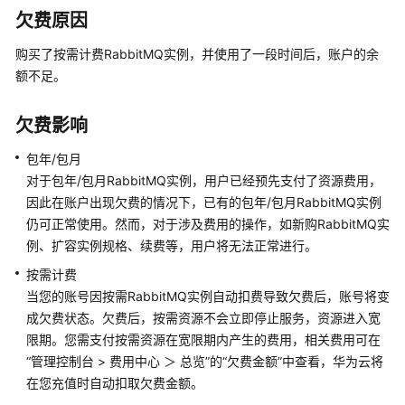
公
欠费原因
告
购买了按需计费RabbitMQ实例，并使用了一段时间后，账户的余
产
额不足。
品
介
欠费影响
绍
包年/包月
计
对于包年/包月RabbitMQ实例，用户已经预先支付了资源费用，
费
因此在账户出现欠费的情况下，已有的包年/包月RabbitMQ实例
说
仍可正常使用。然而，对于涉及费用的操作，如新购RabbitMQ实
明
例、扩容实例规格、续费等，用户将无法正常进行。
分
按需计费
布
当您的账号因按需RabbitMQ实例自动扣费导致欠费后，账号将变
式
成欠费状态。欠费后，按需资源不会立即停止服务，资源进入宽
消
限期。您需支付按需资源在宽限期内产生的费用，相关费用可在
息
“管理控制台 > 费用中心 ＞ 总览”的“欠费金额”中查看，华为云将
服
在您充值时自动扣取欠费金额。
务