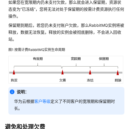
如果您在宽限期内仍未支付欠款，那么就会进入保留期，资源状
RabbitMQ
版
态变为“已冻结”，您将无法对处于保留期的按需计费资源执行任何
计
操作。
费
保留期到期后，若您仍未支付账户欠款，那么RabbitMQ实例将被
概
释放，数据无法恢复。释放的实例会被彻底删除，不会进入回收
述
站。
计
图1
按需计费RabbitMQ实例生命周期
费
模
式
计
费
说明：
项
华为云根据
客户等级
定义了不同客户的宽限期和保留期时
计
长。
费
样
例
避免和处理欠费