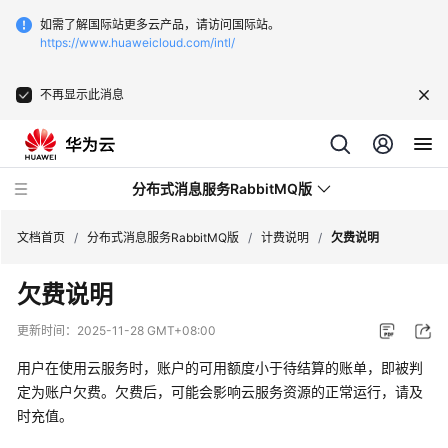
如需了解国际站更多云产品，请访问国际站。
https://www.huaweicloud.com/intl/
不再显示此消息
分布式消息服务RabbitMQ版
文档首页
/
分布式消息服务RabbitMQ版
/
计费说明
/
欠费说明
欠费说明
最
新
更新时间：
2025-11-28 GMT+08:00
动
态
用户在使用云服务时，账户的可用额度小于待结算的账单，即被判
定为账户欠费。欠费后，可能会影响云服务资源的正常运行，请及
服
时充值。
务