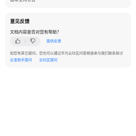
停
止
意见反馈
计
费
文档内容是否对您有帮助？
提供反馈
成
本
如您有其它疑问，您也可以通过华为云社区问答频道来与我们联系探讨
管
云宝助手提问
云社区提问
理
快
速
入
门
用
户
指
南