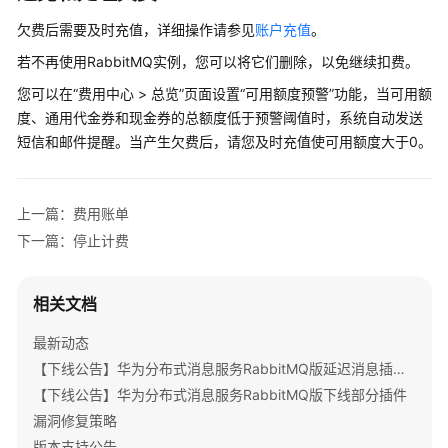
变
欠费后需要及时充值，详细操作请参见
账户充值
。
更
若不再使用RabbitMQ实例，您可以将它们删除，以免继续扣费。
计
您可以在“费用中心 > 总览”页面设置“可用额度预警”功能，当可用额
费
模
度、通用代金券和现金券的总额度低于预警阈值时，系统自动发送
式
短信和邮件提醒。当产生欠费后，请您及时充值使可用额度大于0。
续
费
上一篇：费用账单
下一篇：停止计费
费
用
账
相关文档
单
最新动态
欠
【下线公告】华为分布式消息服务RabbitMQ版延迟消息插件下线公告
费
【下线公告】华为分布式消息服务RabbitMQ版下线部分插件
说
漏洞修复策略
明
版本支持公告