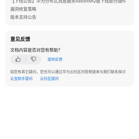
【下线公告】华为分布式消息服务RabbitMQ版下线部分插件
漏洞修复策略
变
更
版本支持公告
计
费
模
意见反馈
式
文档内容是否对您有帮助？
变
提供反馈
更
计
如您有其它疑问，您也可以通过华为云社区问答频道来与我们联系探讨
费
云宝助手提问
云社区提问
模
式
概
述
按
需
转