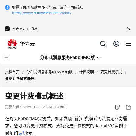
如需了解国际站更多云产品，请访问国际站。
https://www.huaweicloud.com/intl/
不再显示此消息
分布式消息服务RabbitMQ版
文档首页
/
分布式消息服务RabbitMQ版
/
计费说明
/
变更计费模式
/
变更计费模式概述
最
变更计费模式概述
新
动
更新时间：
2025-08-07 GMT+08:00
态
在购买RabbitMQ实例后，如果发现当前计费模式无法满足业务需
服
求，您可以变更计费模式。支持变更计费模式的RabbitMQ实例计
务
费项如
表1
所示。