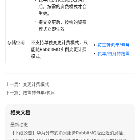
RabbitMQ
后，按需的资费模式才会
版
生效。
计
提交变更后，按需的资费
费
模式立即生效。
概
述
存储空间
不支持单独变更计费模式，只
按需转包年/包月
能随RabbitMQ实例变更计费
计
包年/包月转按需
模式。
费
模
式
上一篇：变更计费模式
计
下一篇：按需转包年/包月
费
项
相关文档
计
费
最新动态
样
【下线公告】华为分布式消息服务RabbitMQ版延迟消息插件下线公告
例