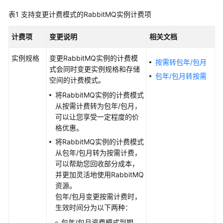
公
表1
支持变更计费模式的RabbitMQ实例计费项
告
计费项
变更说明
相关文档
产
品
实例规格
变更RabbitMQ实例的计费模
介
按需转包年/包月
式会同时变更实例规格和存储
绍
包年/包月转按需
空间的计费模式。
计
将RabbitMQ实例的计费模式
费
从按需计费转为包年/包月，
说
可以让您享受一定程度的价
明
格优惠。
将RabbitMQ实例的计费模式
分
从包年/包月转为按需计费，
布
可以帮助您回收部分成本，
式
并更加灵活地使用RabbitMQ
消
资源。
息
包年/包月变更按需计费时，
服
生效时间分为以下两种：
务
包年/包月资费模式到期