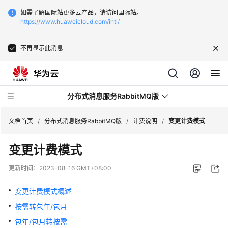
如需了解国际站更多云产品，请访问国际站。
https://www.huaweicloud.com/intl/
不再显示此消息
分布式消息服务RabbitMQ版
文档首页
/
分布式消息服务RabbitMQ版
/
计费说明
/
变更计费模式
变更计费模式
最
新
更新时间：
2023-08-16 GMT+08:00
动
态
变更计费模式概述
按需转包年/包月
服
务
包年/包月转按需