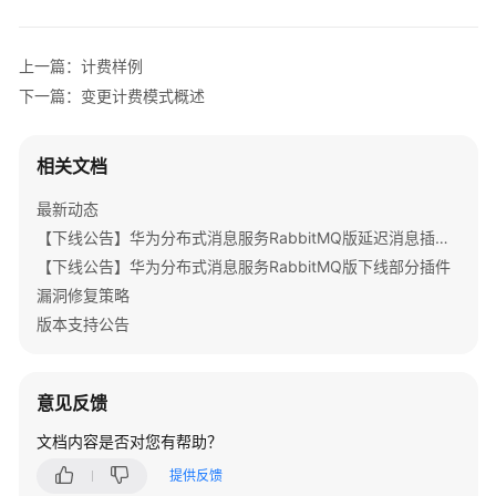
公
告
上一篇：计费样例
产
下一篇：变更计费模式概述
品
介
绍
相关文档
最新动态
计
费
【下线公告】华为分布式消息服务RabbitMQ版延迟消息插件下线公告
说
【下线公告】华为分布式消息服务RabbitMQ版下线部分插件
明
漏洞修复策略
版本支持公告
分
布
式
意见反馈
消
息
文档内容是否对您有帮助？
服
提供反馈
务