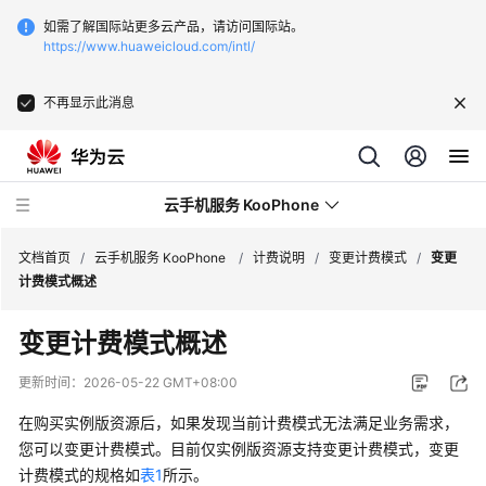
如需了解国际站更多云产品，请访问国际站。
https://www.huaweicloud.com/intl/
不再显示此消息
云手机服务 KooPhone
文档首页
/
云手机服务 KooPhone
/
计费说明
/
变更计费模式
/
变更
计费模式概述
最
变更计费模式概述
新
动
更新时间：
2026-05-22 GMT+08:00
态
在购买
实例版
资源后，如果发现当前计费模式无法满足业务需求，
产
您可以变更计费模式。
目前仅实例版资源支持变更计费模式，
变更
品
计费模式的规格如
表1
所示。