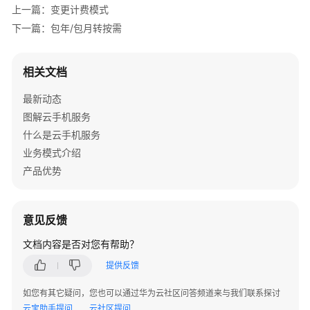
项
上一篇：变更计费模式
下一篇：包年/包月转按需
计
费
样
相关文档
例
最新动态
变
图解云手机服务
更
什么是云手机服务
计
业务模式介绍
费
产品优势
模
式
意见反馈
变
更
文档内容是否对您有帮助？
计
提供反馈
费
模
如您有其它疑问，您也可以通过华为云社区问答频道来与我们联系探讨
式
云宝助手提问
云社区提问