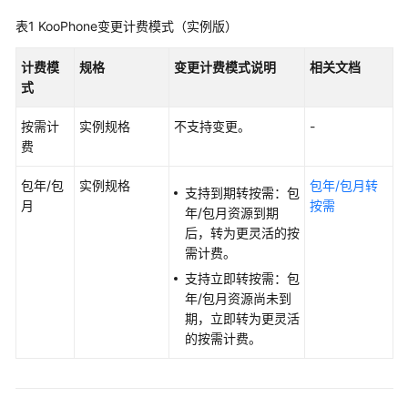
介
表1
KooPhone变更计费模式
（实例版）
绍
计费模
规格
变更计费模式说明
相关文档
计
式
费
说
按需计
实例规格
不支持变更。
-
明
费
计
包年/包
实例规格
包年/包月转
费
支持到期转按需：包
月
按需
概
年/包月资源到期
述
后，转为更灵活的按
需计费。
计
支持立即转按需：包
费
年/包月资源尚未到
模
期，立即转为更灵活
式
的按需计费。
计
费