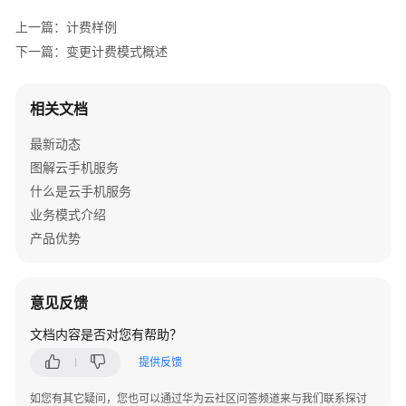
介
上一篇：计费样例
绍
下一篇：变更计费模式概述
计
费
相关文档
说
明
最新动态
图解云手机服务
计
什么是云手机服务
费
概
业务模式介绍
述
产品优势
计
费
意见反馈
模
式
文档内容是否对您有帮助？
提供反馈
计
费
如您有其它疑问，您也可以通过华为云社区问答频道来与我们联系探讨