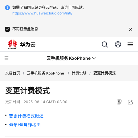
如需了解国际站更多云产品，请访问国际站。
https://www.huaweicloud.com/intl/
不再显示此消息
云手机服务 KooPhone
文档首页
/
云手机服务 KooPhone
/
计费说明
/
变更计费模式
变更计费模式
最
新
更新时间：
2025-08-14 GMT+08:00
动
态
变更计费模式概述
包年/包月转按需
产
品