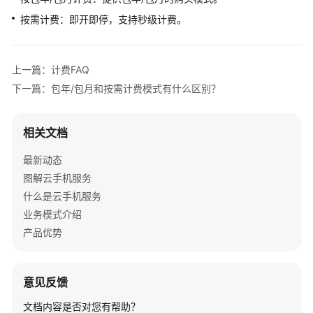
介
按需计费：即开即停，支持秒级计费。
绍
计
费
上一篇：计费FAQ
说
下一篇：包年/包月和按需计费模式有什么区别？
明
相关文档
计
费
最新动态
概
图解云手机服务
述
什么是云手机服务
计
业务模式介绍
费
产品优势
模
式
意见反馈
计
费
文档内容是否对您有帮助？