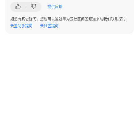
项
提供反馈
计
如您有其它疑问，您也可以通过华为云社区问答频道来与我们联系探讨
费
云宝助手提问
云社区提问
样
例
变
更
计
费
模
式
续
费
©2026 Huaweicloud.com 版权所有
黔ICP备20004760号-14
苏B2-20130048号
费
A2.B1.B2-20070312
增值电信业务经营许可证：B1.B2-20200593 | 代理域名注册服务机构：新网、西数
用
电子营业执照
贵公网安备 52990002000093号
账