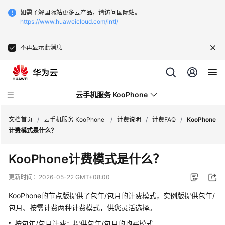
如需了解国际站更多云产品，请访问国际站。
https://www.huaweicloud.com/intl/
不再显示此消息
云手机服务 KooPhone
文档首页
/
云手机服务 KooPhone
/
计费说明
/
计费FAQ
/
KooPhone
计费模式是什么？
最
KooPhone计费模式是什么？
新
动
更新时间：
2026-05-22 GMT+08:00
态
KooPhone
的
节点版提供了
包年/包月
的计费模式，
实例版
提供包年/
产
包月、按需计费两种计费模式，供您灵活选择。
品
按包年/包月计费：提供包年/包月的购买模式。