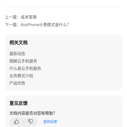
介
绍
上一篇：成本管理
计
下一篇：KooPhone计费模式是什么？
费
说
明
相关文档
最新动态
计
费
图解云手机服务
概
什么是云手机服务
述
业务模式介绍
产品优势
计
费
模
意见反馈
式
文档内容是否对您有帮助？
计
提供反馈
费