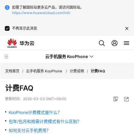
如需了解国际站更多云产品，请访问国际站。
https://www.huaweicloud.com/intl/
不再显示此消息
云手机服务 KooPhone
文档首页
/
云手机服务 KooPhone
/
计费说明
/
计费FAQ
计费FAQ
最
新
更新时间：
2026-03-03 GMT+08:00
动
态
KooPhone计费模式是什么？
包年/包月和按需计费模式有什么区别？
产
品
如何支付云手机费用？