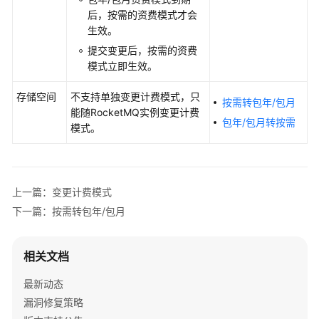
模
后，按需的资费模式才会
式
生效。
提交变更后，按需的资费
计
模式立即生效。
费
项
存储空间
不支持单独变更计费模式，只
按需转包年/包月
能随RocketMQ实例变更计费
计
包年/包月转按需
模式。
费
样
例
上一篇：变更计费模式
变
下一篇：按需转包年/包月
更
计
费
相关文档
模
式
最新动态
漏洞修复策略
变