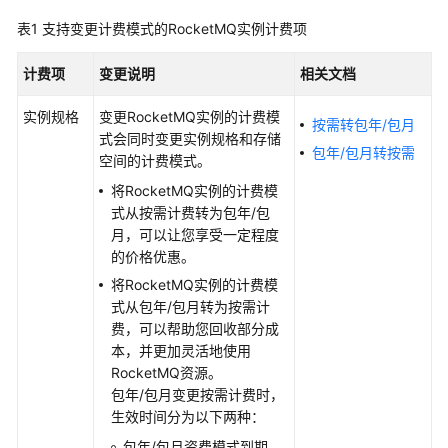
公
表1
支持变更计费模式的RocketMQ实例计费项
告
计费项
变更说明
相关文档
产
品
实例规格
变更RocketMQ实例的计费模
介
按需转包年/包月
式会同时变更实例规格和存储
绍
包年/包月转按需
空间的计费模式。
计
将RocketMQ实例的计费模
费
式从按需计费转为包年/包
说
月，可以让您享受一定程度
明
的价格优惠。
将RocketMQ实例的计费模
计
式从包年/包月转为按需计
费
费，可以帮助您回收部分成
概
本，并更加灵活地使用
述
RocketMQ资源。
包年/包月变更按需计费时，
计
生效时间分为以下两种：
费
包年/包月资费模式到期