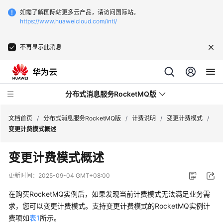
如需了解国际站更多云产品，请访问国际站。
https://www.huaweicloud.com/intl/
不再显示此消息
分布式消息服务RocketMQ版
文档首页
/
分布式消息服务RocketMQ版
/
计费说明
/
变更计费模式
/
变更计费模式概述
最
变更计费模式概述
新
动
更新时间：
2025-09-04 GMT+08:00
态
在购买RocketMQ实例后，如果发现当前计费模式无法满足业务需
服
求，您可以变更计费模式。支持变更计费模式的RocketMQ实例计
务
费项如
表1
所示。