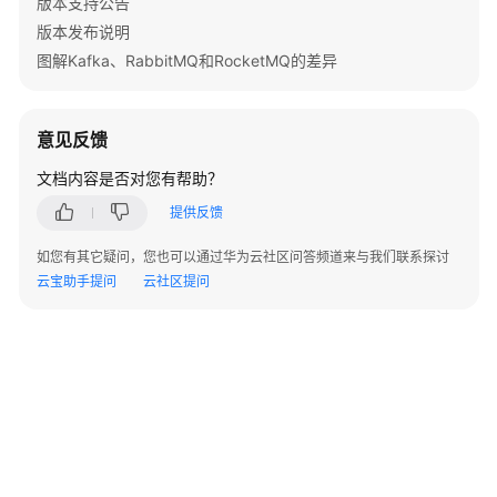
版本支持公告
更
版本发布说明
计
费
图解Kafka、RabbitMQ和RocketMQ的差异
模
式
概
意见反馈
述
文档内容是否对您有帮助？
按
提供反馈
需
转
如您有其它疑问，您也可以通过华为云社区问答频道来与我们联系探讨
包
云宝助手提问
云社区提问
年/
包
月
包
年/
包
月