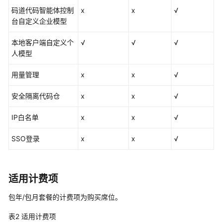
码道代码智能体控制
x
x
√
用
台自定义企业模型
户
指
本地客户端自定义个
√
√
√
南
人模型
（码
道
用量管理
x
x
√
CLI）
安全隔离代码仓
x
x
√
用
户
IP白名单
x
x
√
指
南
SSO登录
x
x
√
（插
件）
最
适用计费项
佳
包年/包月套餐的计费项为购买席位。
实
践
表2
适用计费项