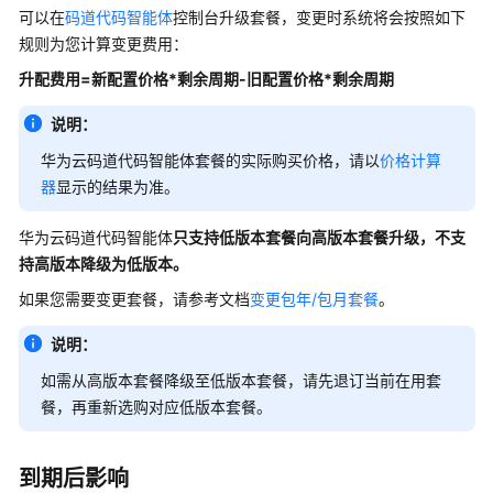
白
可以在
码道代码智能体
控制台升级套餐，变更时系统将会按照如下
皮
规则为您计算变更费用：
书
升配费用=新配置价格*剩余周期-旧配置价格*剩余周期
资
源
说明：
华为云码道代码智能体套餐的实际购买价格，请以
价格计算
支
器
显示的结果为准。
持
区
域
华为云码道代码智能体
只支持
低版本套餐向高版本套餐升级，不支
持高版本降级为低版本。
系
如果您需要变更套餐，请参考文档
变更包年/包月套餐
。
统
权
说明：
限
如需从高版本套餐降级至低版本套餐，请先退订当前在用套
餐，再重新选购对应低版本套餐。
到期后影响