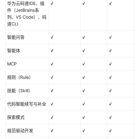
单
华为云码道IDE、插
√
√
√
件（JetBrains系
欠
列、VS Code）、码
费
道CLI
说
明
智能问答
√
√
√
停
智能体
√
√
√
止
计
MCP
√
√
√
费
规则（Rule）
√
√
√
计
技能（Skill）
√
√
√
费
FAQ
代码智能续写与补全
√
√
√
快
探索模式
√
√
√
速
入
规范驱动开发
√
√
√
门