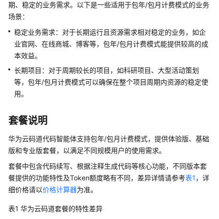
说
期、稳定的业务需求。以下是一些适用于包年/包月计费模式的业务
明
场景：
稳定业务需求：对于长期运行且资源需求相对稳定的业务，如企
计
业官网、在线商城、博客等，包年/包月计费模式能提供较高的成
费
本效益。
概
述
长期项目：对于周期较长的项目，如科研项目、大型活动策划
等，包年/包月计费模式可以确保在整个项目周期内资源的稳定使
计
用。
费
项
套餐说明
计
华为云码道代码智能体支持包年/包月计费模式，提供体验版、基础
费
版和专业版套餐，以满足不同规模用户的使用需求。
模
式
套餐中包含代码续写、根据注释生成代码等核心功能，不同版本套
餐提供的功能特性及Token额度略有不同，差异详情请参考
表1
，详
计
细价格请以
价格计算器
为准。
费
表1
华为云码道套餐的特性差异
模