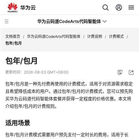
华为云码道CodeArts代码智能体
文档首页
/
华为云码道CodeArts代码智能体
/
计费说明
/
计费模式
/
包年/包月
最
包年/包月
新
动
更新时间：
2026-08-03 GMT+08:00
态
包年/包月是一种先付费再使用的计费模式，适用于对资源需求稳定
产
且希望降低成本的用户。通过包年/包月的计费模式，您可以预先购
品
买华为云码道代码智能体套餐并获得一定程度的价格优惠。本文将
介
介绍包年/包月的计费规则。
绍
适用场景
计
费
包年/包月计费模式需要用户预先支付一定时长的费用，适用于长