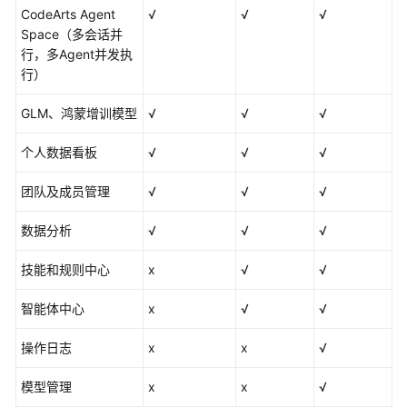
CodeArts Agent
√
√
√
用
Space（多会话并
户
行，多Agent并发执
指
行）
南
（IDE）
GLM、鸿蒙增训模型
√
√
√
用
个人数据看板
√
√
√
户
指
团队及成员管理
√
√
√
南
（控
数据分析
√
√
√
制
台）
技能和规则中心
x
√
√
用
智能体中心
x
√
√
户
指
操作日志
x
x
√
南
（Space）
模型管理
x
x
√