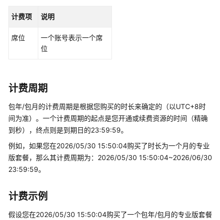
常
计费项
说明
见
问
席位
一个账号表示一个席
题
位
视
频
计费周期
帮
助
包年/包月的计费周期是根据您购买的时长来确定的（以UTC+8时
间为准）。一个计费周期的起点是您开通或续费资源的时间（精确
文
到秒），终点则是到期日的23:59:59。
档
下
例如，如果您在2026/05/30 15:50:04购买了时长为一个月的专业
载
版套餐，那么其计费周期为：2026/05/30 15:50:04~2026/06/30
23:59:59。
通
用
计费示例
参
假设您在2026/05/30 15:50:04购买了一个包年/包月的专业版套餐
考