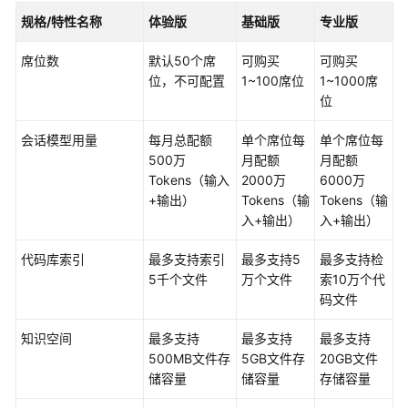
式
规格/特性名称
概
体验版
基础版
专业版
述
席位数
默认50个席
可购买
可购买
位，不可配置
1~100席位
1~1000席
包
位
年/
包
会话模型用量
每月总配额
单个席位每
单个席位每
月
500万
月配额
月配额
Tokens（输入
2000万
6000万
按
+输出）
Tokens（输
Tokens（输
需
入+输出）
入+输出）
计
费
代码库索引
最多支持索引
最多支持5
最多支持检
5千个文件
万个文件
索10万个代
续
码文件
费
知识空间
最多支持
最多支持
最多支持
费
500MB文件存
5GB文件存
20GB文件
用
储容量
储容量
存储容量
账