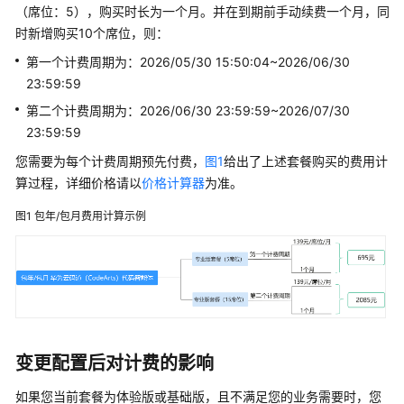
（席位：5），购买时长为一个月。并在到期前手动续费一个月，同
时新增购买10个席位，则：
产
品
第一个计费周期为：2026/05/30 15:50:04~2026/06/30
术
23:59:59
语
第二个计费周期为：2026/06/30 23:59:59~2026/07/30
23:59:59
责
任
您需要为每个计费周期预先付费，
图1
给出了上述套餐购买的费用计
共
算过程，详细价格请以
价格计算器
为准。
担
图1
包年/包月费用计算示例
云
服
务
等
级
协
议
变更配置后对计费的影响
（SLA）
如果您当前套餐为体验版或基础版，且不满足您的业务需要时，您