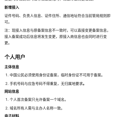
与
新增接入
实
证件号码、负责人信息、证件住所、通信地址符合当前管局规则即
名
可。
认
证
注：现接入信息与原备案信息不一致时，可以直接变更备案信息，
接入备案成功后信息将发生变更，原接入商信息也会同时进行变
准
更。
备
可
个人用户
备
案
主体信息
的
中国公民必须使用身份证备案，临时身份证不可用于备案。
域
名
手机号码与应急号码不得重复，无归属地要求
。
网站信息
准
备
个人首次备案只允许备案一个域名。
可
域名所有人需与主办人名称一致。
备
电子材料
案