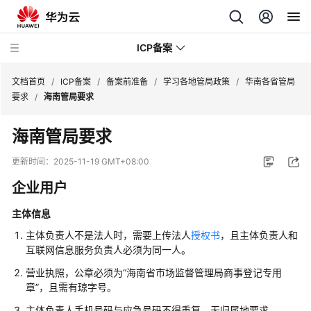
ICP备案
文档首页
/
ICP备案
/
备案前准备
/
学习各地管局政策
/
华南各省管局
要求
/
海南管局要求
最
海南管局要求
新
动
更新时间：
2025-11-19 GMT+08:00
态
企业用户
产
主体信息
品
介
主体负责人不是法人时，需要上传法人
授权书
，且主体负责人和
绍
互联网信息服务负责人必须为同一人。
营业执照，公章必须为“海南省市场监督管理局商事登记专用
快
章”，且需有琼字号。
速
主体负责人手机号码与应急号码不得重复，无归属地要求。