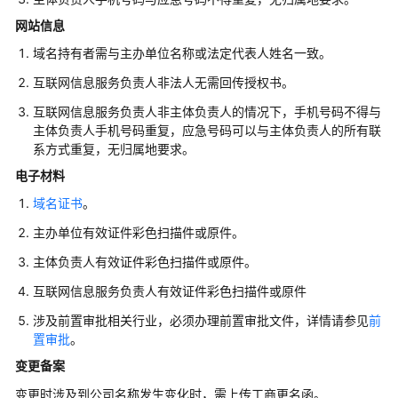
入
门
网站信息
域名持有者需与主办单位名称或法定代表人姓名一致。
备
案
互联网信息服务负责人非法人无需回传授权书。
前
互联网信息服务负责人非主体负责人的情况下，手机号码不得与
准
主体负责人手机号码重复，应急号码可以与主体负责人的所有联
备
系方式重复，无归属地要求。
电子材料
备
案
域名证书
。
前
主办单位有效证件彩色扫描件或原件。
准
备
主体负责人有效证件彩色扫描件或原件。
概
互联网信息服务负责人有效证件彩色扫描件或原件
述
涉及前置审批相关行业，必须办理前置审批文件，详情请参见
前
置审批
注
。
册
变更备案
账
变更时涉及到公司名称发生变化时，需上传工商更名函。
号