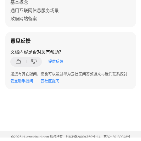
基本概念
通用互联网信息服务场景
各
政府网站备案
地
区
管
局
意见反馈
备
文档内容是否对您有帮助？
案
要
提供反馈
求
如您有其它疑问，您也可以通过华为云社区问答频道来与我们联系探讨
云宝助手提问
云社区提问
华
北
各
省
管
局
要
求
©2026 Huaweicloud.com 版权所有
黔ICP备20004760号-14
苏B2-20130048号