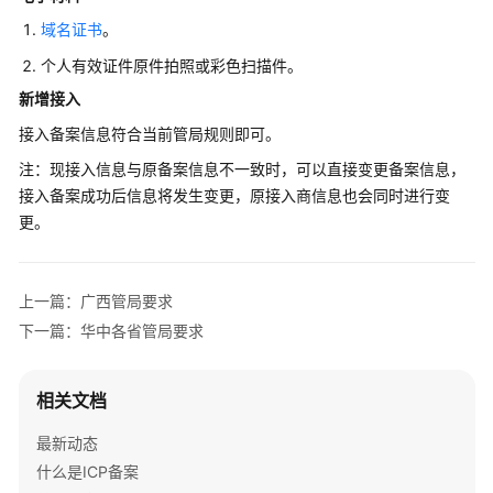
的
域名证书
。
服
个人有效证件原件拍照或彩色扫描件。
务
器
新增接入
接入备案信息符合当前管局规则即可。
准
备
注：现接入信息与原备案信息不一致时，可以直接变更备案信息，
备
接入备案成功后信息将发生变更，原接入商信息也会同时进行变
案
更。
材
料
上一篇：广西管局要求
学
下一篇：华中各省管局要求
习
各
地
相关文档
管
局
最新动态
政
什么是ICP备案
策