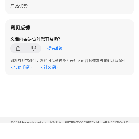
产品优势
热
门
问
题
意见反馈
文档内容是否对您有帮助？
国
际
提供反馈
出
如您有其它疑问，您也可以通过华为云社区问答频道来与我们联系探讨
行
云宝助手提问
云社区提问
注
意
事
项
供
应
商
©2026 Huaweicloud.com 版权所有
合
黔ICP备20004760号-14
苏B2-20130048号
A2.B1.B2-20070312
作
增值电信业务经营许可证：B1.B2-20200593 | 代理域名注册服务机构：新网、西数
电子营业执照
贵公网安备 52990002000093号