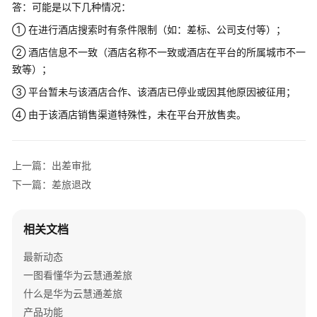
答：可能是以下几种情况：
审
① 在进行酒店搜索时有条件限制（如：差标、公司支付等）；
批
② 酒店信息不一致（酒店名称不一致或酒店在平台的所属城市不一
差
致等）；
旅
③ 平台暂未与该酒店合作、该酒店已停业或因其他原因被征用；
预
订
④ 由于该酒店销售渠道特殊性，未在平台开放售卖。
差
旅
上一篇：出差审批
退
下一篇：差旅退改
改
费
相关文档
用
报
最新动态
销
一图看懂华为云慧通差旅
什么是华为云慧通差旅
其
产品功能
他