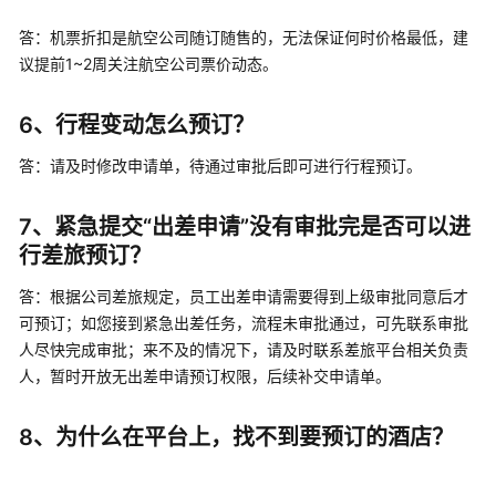
员
答：机票折扣是航空公司随订随售的，无法保证何时价格最低，建
常
议提前1~2周关注航空公司票价动态。
见
问
6、行程变动怎么预订？
题
答：请及时修改申请单，待通过审批后即可进行行程预订。
员
工
常
7、紧急提交“出差申请”没有审批完是否可以进
见
行差旅预订？
问
题
答：根据公司差旅规定，员工出差申请需要得到上级审批同意后才
可预订；如您接到紧急出差任务，流程未审批通过，可先联系审批
出
人尽快完成审批；来不及的情况下，请及时联系差旅平台相关负责
差
人，暂时开放无出差申请预订权限，后续补交申请单。
申
请
8、为什么在平台上，找不到要预订的酒店？
出
差