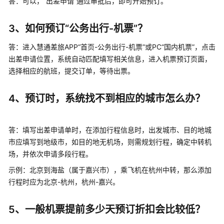
指
答：可以，“出差申请”通过审批后，即可开始预订。
南
3、如何预订“公务出行-机票”？
管
理
答：进入慧通差旅APP
“首页-公务出行-机票”或PC“国内机票”
，点击
员
出差申请位置，系统自动匹配填写相关信息，进入机票预订页面，
手
选择相应的航班，提交订单，等待出票。
册
4、预订时，系统找不到相应的城市怎么办？
常
见
问
答：
填写出差申请单时，
在添加行程信息时，出发城市、目的地城
题
市应填写到地级市，如目的地无机场，则需规划行程，确定中转机
与
场，并依次申请多段行程。
注
意
示例：北京到海盐（属于嘉兴市），乘飞机在杭州中转，那么添加
事
行程时应为北京-杭州，杭州-嘉兴。
项
5、一般机票提前多少天预订折扣会比较低？
管
理