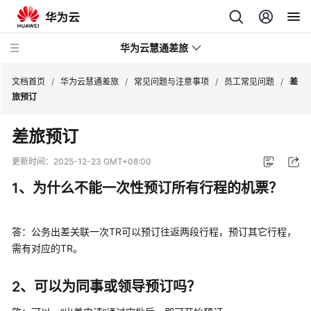
华为云慧通差旅
文档首页
/
华为云慧通差旅
/
常见问题与注意事项
/
员工常见问题
/
差
旅预订
最
差旅预订
新
动
更新时间：
2025-12-23 GMT+08:00
态
1、为什么不能一次性预订所有行程的机票？
产
品
答：公务出差关联一次TR可以预订往返两段行程，预订其它行程，
介
需有对应的TR。
绍
用
2、可以为同事或领导预订吗？
户