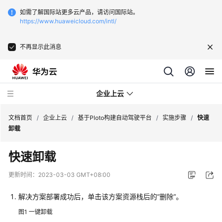
如需了解国际站更多云产品，请访问国际站。
https://www.huaweicloud.com/intl/
不再显示此消息
企业上云
文档首页
/
企业上云
/
基于Ploto构建自动驾驶平台
/
实施步骤
/
快速
卸载
SAP
快速卸载
监
控
更新时间：
2023-03-03 GMT+08:00
CDN
解决方案部署成功后，单击该方案资源栈后的“删除”。
下
图1
一键卸载
载