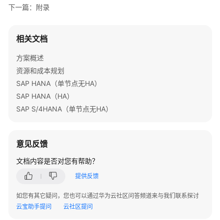
化
下一篇：附录
核
心
相关文档
数
据
方案概述
库
资源和成本规划
上
SAP HANA（单节点无HA）
云
SAP HANA（HA）
SAP S/4HANA（单节点无HA）
应
用
容
意见反馈
器
化
文档内容是否对您有帮助？
上
提供反馈
云
如您有其它疑问，您也可以通过华为云社区问答频道来与我们联系探讨
Linux
云宝助手提问
云社区提问
服