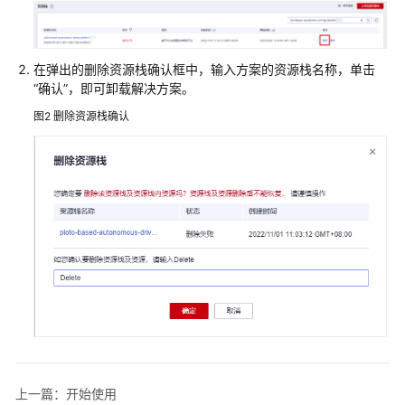
加
速
全
在弹出的删除资源栈确认框中，输入方案的资源栈名称，单击
“确认”，即可卸载解决方案。
球
数
图2
删除资源栈确认
据
传
输
加
速
高
可
用
网
站
架
构
云
上一篇：开始使用