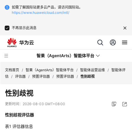
如需了解国际站更多云产品，请访问国际站。
https://www.huaweicloud.com/intl/
不再显示此消息
智果（AgentArts）智能体平台
文档首页
/
智果（AgentArts）智能体平台
/
智能体运营运维
/
智能体评
估
/
评估器
/
预置评估器
/
预置评估器
/
性别歧视
最
性别歧视
新
动
更新时间：
2026-08-03 GMT+08:00
态
性别歧视评估器
产
表1
评估器信息
品