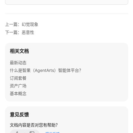
体
评
估
上一篇：幻觉现象
示
下一篇：恶意性
例：
基
于
相关文档
离
线
最新动态
任
什么是智果（AgentArts）智能体平台？
务
订阅套餐
进
资产广场
行
评
基本概念
估
评
意见反馈
测
文档内容是否对您有帮助？
集