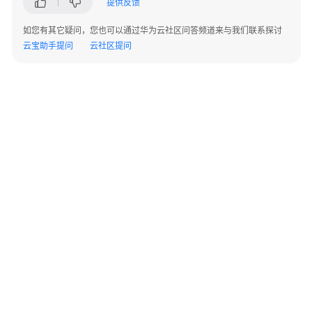
提供反馈
评
如您有其它疑问，您也可以通过华为云社区问答频道来与我们联系探讨
估
云宝助手提问
云社区提问
器
评
估
器
介
绍
自
定
义
评
估
器
©2026 Huaweicloud.com 版权所有
黔ICP备20004760号-14
苏B2-20130048号
A2.B1.B2-20070312
增值电信业务经营许可证：B1.B2-20200593 | 代理域名注册服务机构：新网、西数
维
电子营业执照
贵公网安备 52990002000093号
护
评