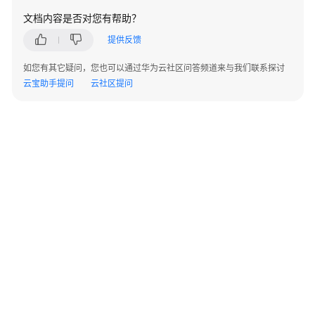
不
文档内容是否对您有帮助？
到
指
提供反馈
令
如您有其它疑问，您也可以通过华为云社区问答频道来与我们联系探讨
用
云宝助手提问
云社区提问
户
无
法
访
问
组
态
工
具
空
间
平
©2026 Huaweicloud.com 版权所有
黔ICP备20004760号-14
苏B2-20130048号
面
A2.B1.B2-20070312
增值电信业务经营许可证：B1.B2-20200593 | 代理域名注册服务机构：新网、西数