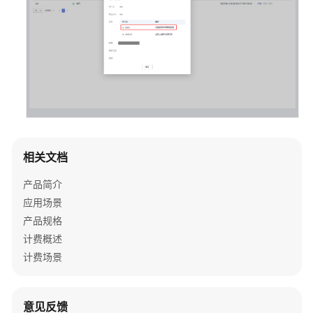
考
常
见
问
题
北
向
应
相关文档
用
收
产品简介
不
应用场景
到
产品规格
数
计费概述
据
计费场景
设
备
收
意见反馈