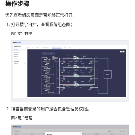
入
操作步骤
门
优先查看组态页面是否能够正常打开。
用
打开楼宇自控，查看系统组态图；
户
图1
楼宇自控
指
南
开
发
指
南
最
佳
实
排查当前登录的用户是否包含管理员权限。
践
图2
用户管理
API
参