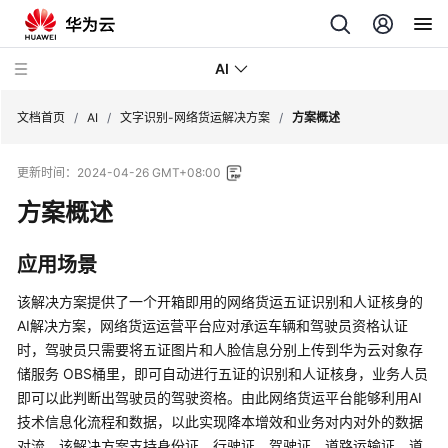
AI
文档首页
/
AI
/
文字识别-网络货运解决方案
/
方案概述
更新时间：
2024-04-26 GMT+08:00
文
字
方案概述
识
别-
应用场景
发
票
该解决方案提供了一个开箱即用的网络货运五证识别和人证核身的
识
AI解决方案，网络货运运营平台应对承运车辆和驾驶员资格认证
别
时，驾驶员只需要将五证图片和人脸信息分别上传到华为云对象存
与
储服务 OBS桶里，即可自动进行五证的识别和人证核身，业务人员
验
即可以此判断出驾驶员的驾驶资格。由此网络货运平台能够利用AI
真
技术信息化流程和数据，以此实现降本增效和业务对内对外的数据
对流。该解决方案支持身份证、行驶证、驾驶证、道路运输证、道
内