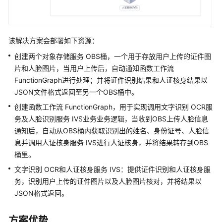
别-
客
服
该解决方案会部署如下资源：
中
心
创建两个对象存储服务 OBS桶，一个用于存放用户上传的证件图
语
片和人脸图片，当用户上传后，自动通知函数工作流
音
FunctionGraph进行处理；并将证件识别结果和人证核身结果以
质
JSON文件格式返回至另一个OBS桶中。
检
创建函数工作流 FunctionGraph，用于实现调用文字识别 OCR服
语
务及人脸识别服务 IVS业务业务逻辑，当收到OBS上传人脸信息
音
通知后，自动从OBS桶内获取识别出的姓名、身份证号、人脸信
识
息并调用人证核身服务 IVS进行人证核身，并将结果转存到OBS
别-
桶里。
隐
文字识别 OCR和人证核身服务 IVS：提供证件识别和人证核身服
私
务，识别用户上传的证件图片以及人脸图片核对，并将结果以
通
JSON格式返回。
话
内
容
方案优势