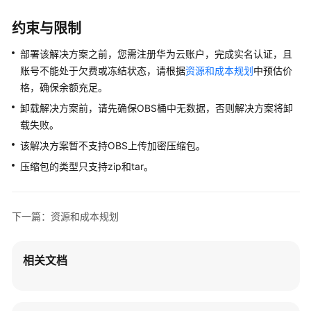
资
约束与限制
源
和
部署该解决方案之前，您需注册华为云账户，完成实名认证，且
成
账号不能处于欠费或冻结状态，请根据
资源和成本规划
中预估价
本
格，确保余额充足。
规
卸载解决方案前，请先确保OBS桶中无数据，否则解决方案将卸
划
载失败。
实
该解决方案暂不支持OBS上传加密压缩包。
施
压缩包的类型只支持zip和tar。
步
骤
下一篇：资源和成本规划
附
录
相关文档
修
订
记