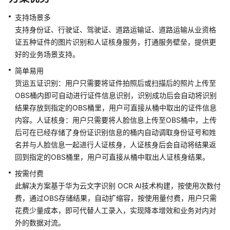
分
析
支持场景多
支持身份证、行驶证、驾驶证、道路运输证、道路运输从业资格
文
证五种证件的图片识别和人证核身服务，打通服务壁垒，提供更
字
好的业务场景支持。
识
简单易用
别-
货运五证识别：用户只需要将证件拍照后或扫描后的照片上传至
网
OBS桶内即可自动进行证件信息识别，识别成功后会自动将识别
络
结果存放到指定的OBS桶里，用户可直接从桶中取出的证件信息
货
运
内容。人证核身：用户只需要将人脸信息上传至OBS桶中，上传
解
后可在已经存储了身份证识别信息的桶内自动调取身份证号和姓
决
名并与人脸信息一起进行人证核身，人证核身后会自动将结果返
方
回到指定的OBS桶里，用户可直接从桶中取出人证核身结果。
案
按需付费
此解决方案基于华为云文字识别 OCR AI技术构建，按使用次数付
方
费，通过OBS存储结果，自动扩缩容，按使用量付费，用户只需
案
花费少量成本，即可代替人工录入，实现降本增效和业务对内对
概
述
外的数据对流。