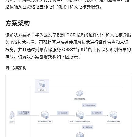
容
路运输从业资格证五种证件的识别和人证核身服务。
审
核-
方案架构
图
片
该解决方案基于华为云文字识别 OCR服务的证件识别和人证核身服
审
务 IVS技术构建，可帮助客户快速使用AI技术进行证件审查和人证
核
核身，并且通过对象存储服务 OBS进行图片的上传以及识别结果的
存放。该解决方案部署架构如下图所示：
人
证
图1
方案架构
核
身
解
决
方
案
语
音
识