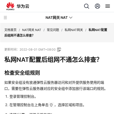
NAT网关 NAT
文档首页
/
NAT网关 NAT
/
常见问题
/
私网NAT网关
/
私网NAT配置
后组网不通怎么排查？
最
更新时间：
2022-08-01 GMT+08:00
新
动
私网NAT配置后组网不通怎么排查？
态
检查安全组规则
产
品
如果安全组没有放通弹性云服务器访问和对外提供服务使用的端
介
口，需要在弹性云服务器对应的安全组中添加放行该端口的规则。
绍
登录管理控制台。
计
在管理控制台左上角单击
，选择区域和项目。
费