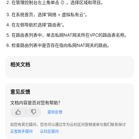
考
在管理控制台左上角单击
，选择区域和项目。
SDK
在系统首页，选择“网络 > 虚拟私有云”。
参
在左侧导航栏选择“路由表”。
考
在路由表列表中，单击私网NAT网关所在VPC的路由表名称。
场
检查路由列表中是否存在指向私网NAT网关的路由。
景
代
码
相关文档
示
例
常
意见反馈
见
文档内容是否对您有帮助？
问
题
提供反馈
如您有其它疑问，您也可以通过华为云社区问答频道来与我们联系探讨
公
云宝助手提问
云社区提问
网