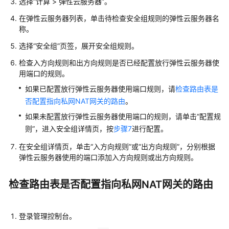
说
选择“计算 > 弹性云服务器”。
明
在弹性云服务器列表，单击待检查安全组规则的弹性云服务器名
称。
快
选择“安全组”页签，展开安全组规则。
速
入
检查入方向规则和出方向规则是否已经配置放行弹性云服务器使
门
用端口的规则。
如果已配置放行弹性云服务器使用端口规则，请
检查路由表是
用
否配置指向私网NAT网关的路由
。
户
指
如果未配置放行弹性云服务器使用端口的规则，请单击“配置规
南
则”，进入安全组详情页，按
步骤7
进行配置。
在安全组详情页，单击“入方向规则”或“出方向规则”，分别根据
最
弹性云服务器使用的端口添加入方向规则或出方向规则。
佳
实
检查路由表是否配置指向私网NAT网关的路由
践
API
登录管理控制台。
参