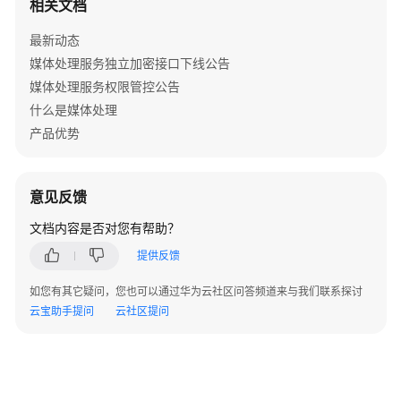
相关文档
公
告
最新动态
媒体处理服务独立加密接口下线公告
产
媒体处理服务权限管控公告
品
介
什么是媒体处理
绍
产品优势
计
费
意见反馈
说
文档内容是否对您有帮助？
明
提供反馈
快
速
如您有其它疑问，您也可以通过华为云社区问答频道来与我们联系探讨
入
云宝助手提问
云社区提问
门
用
户