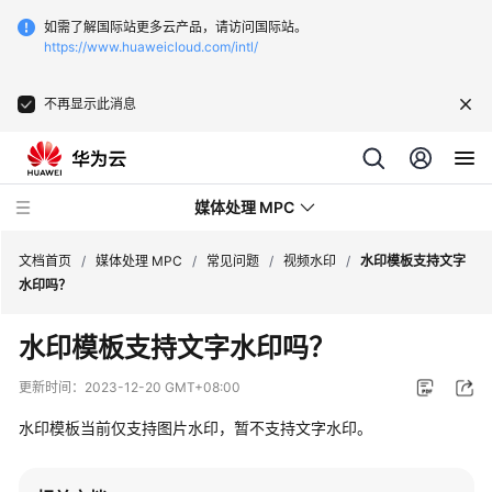
如需了解国际站更多云产品，请访问国际站。
https://www.huaweicloud.com/intl/
不再显示此消息
媒体处理 MPC
文档首页
/
媒体处理 MPC
/
常见问题
/
视频水印
/
水印模板支持文字
水印吗？
最
水印模板支持文字水印吗？
新
动
更新时间：
2023-12-20 GMT+08:00
态
水印模板当前仅支持图片水印，暂不支持文字水印。
服
务