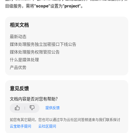
公
目级服务，需将
“scope”
设置为
“project”
。
告
产
相关文档
品
介
最新动态
绍
媒体处理服务独立加密接口下线公告
媒体处理服务权限管控公告
计
什么是媒体处理
费
产品优势
说
明
意见反馈
快
速
文档内容是否对您有帮助？
入
提供反馈
门
如您有其它疑问，您也可以通过华为云社区问答频道来与我们联系探讨
用
云宝助手提问
云社区提问
户