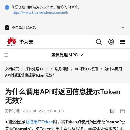
如需了解国际站更多云产品，请访问国际站。
https://www.huaweicloud.com/intl/
不再显示此消息
媒体处理 MPC
文档首页
/
媒体处理 MPC
/
常见问题
/
API和SDK使用
/
为什么调用
API时返回信息提示Token无效？
最
为什么调用API时返回信息提示Token
新
无效？
动
态
更新时间：
2023-08-25 GMT+08:00
服
可能原因是
获取用户Token
时，将Token的使用范围参数
“scope”
设
务
置为
“domain”
，该Token适用于全局级服务，而媒体处理服务为项