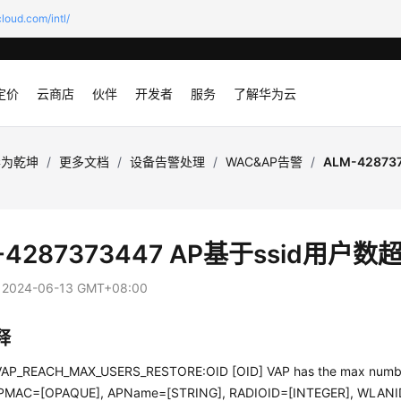
loud.com/intl/
定价
云商店
伙伴
开发者
服务
了解华为云
华为乾坤
/
更多文档
/
设备告警处理
/
WAC&AP告警
/
ALM-42873
-4287373447 AP基于ssid用户
：
2024-06-13 GMT+08:00
释
P_REACH_MAX_USERS_RESTORE:OID [OID] VAP has the max number 
(APMAC=[OPAQUE], APName=[STRING], RADIOID=[INTEGER], WLANI