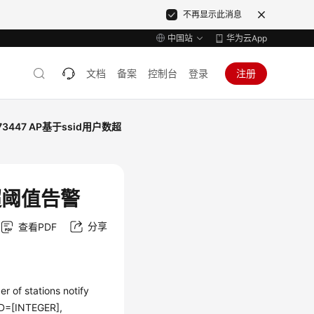
不再显示此消息
中国站
华为云App
文档
备案
控制台
登录
注册
73447 AP基于ssid用户数超
数超阈值告警
分享
查看PDF
of stations notify
D=[INTEGER],