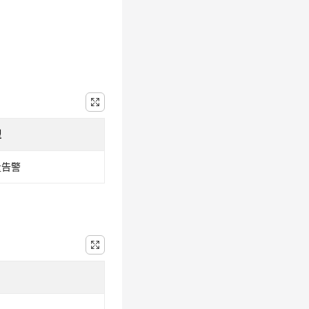
型
量告警