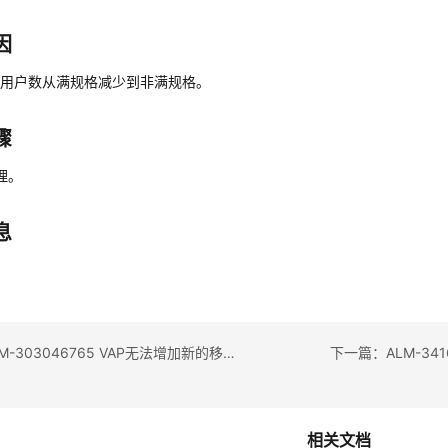
因
动用户数从满规格减少到非满规格。
骤
理。
息
上一篇：ALM-303046765 VAP无法增加新的移动用户告警
下一篇：ALM-341
相关文档