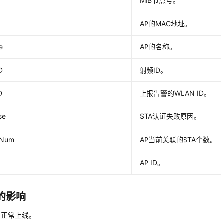
MIB节点号。
AP的MAC地址。
e
AP的名称。
D
射频ID。
D
上报告警的WLAN ID。
se
STA认证失败原因。
tNum
AP当前关联的STA个数。
AP ID。
的影响
以正常上线。