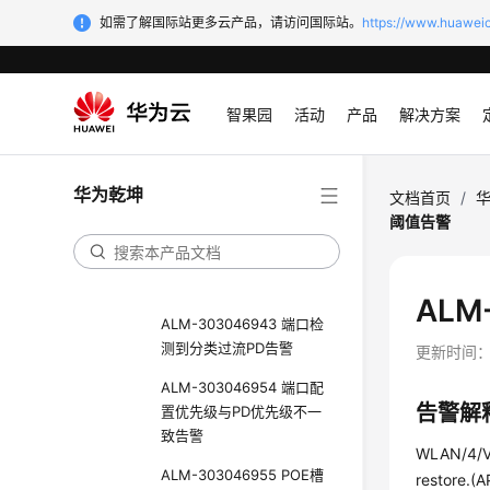
ALM-303046401 存储设
如需了解国际站更多云产品，请访问国际站。
https://www.huaweic
备插入
ALM-303046941 PoE接
口上的PD断电
智果园
活动
产品
解决方案
ALM-303046402 PoE接
口满足了供电条件
华为乾坤
ALM-303046942 端口检
文档首页
/
测到PD连接
阈值告警
ALM-303046407 PD从端
口断开连接
ALM
ALM-303046943 端口检
测到分类过流PD告警
更新时间
ALM-303046954 端口配
告警解
置优先级与PD优先级不一
致告警
WLAN/4/VA
ALM-303046955 POE槽
restore.