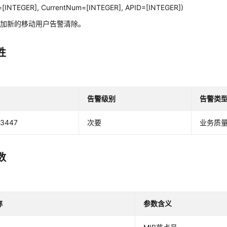
=[INTEGER], CurrentNum=[INTEGER], APID=[INTEGER])
增加新的移动用户告警清除。
性
告警级别
告警类
73447
次要
业务质
数
称
参数含义