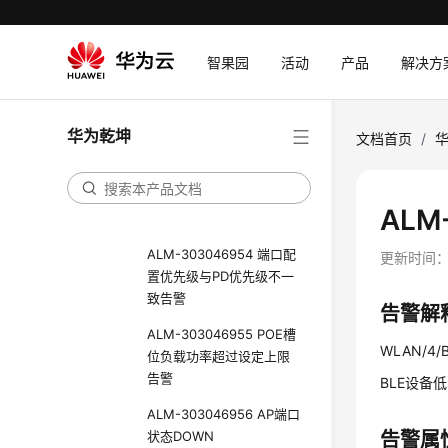
ALM-303046402 PoE接
口满足了供电条件
智果园
活动
产品
解决方
ALM-303046942 端口检
测到PD连接
华为乾坤
ALM-303046407 PD从端
文档首页
/
口断开连接
ALM-303046943 端口检
ALM
测到分类过流PD告警
ALM-303046954 端口配
更新时间
置优先级与PD优先级不一
致告警
告警解
ALM-303046955 POE槽
WLAN/4/BL
位负载功率超过设定上限
告警
BLE设备
ALM-303046956 AP端口
状态DOWN
告警属