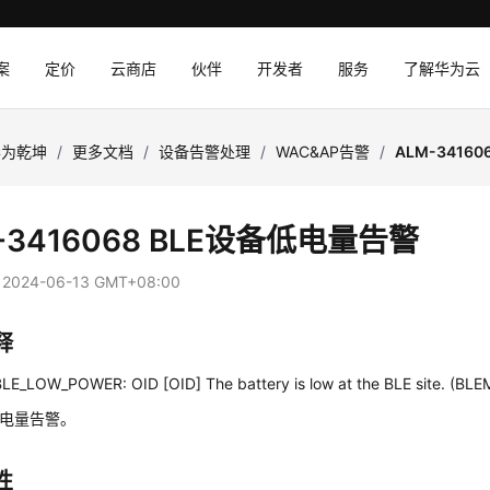
案
定价
云商店
伙伴
开发者
服务
了解华为云
华为乾坤
/
更多文档
/
设备告警处理
/
WAC&AP告警
/
ALM-3416
-3416068 BLE设备低电量告警
：
2024-06-13 GMT+08:00
释
E_LOW_POWER: OID [OID] The battery is low at the BLE site. (B
低电量告警。
性