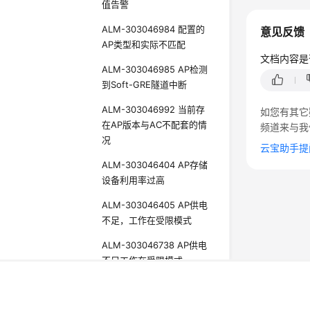
值告警
ALM-303046984 配置的
意见反馈
AP类型和实际不匹配
文档内容是
ALM-303046985 AP检测
到Soft-GRE隧道中断
ALM-303046992 当前存
如您有其它
在AP版本与AC不配套的情
频道来与我
况
云宝助手提
ALM-303046404 AP存储
设备利用率过高
ALM-303046405 AP供电
不足，工作在受限模式
ALM-303046738 AP供电
不足工作在受限模式
©2026 Huaweicloud.com 版权所有
黔ICP备20004760号-
ALM-303046794 升级开
增值电信业务经营许可证：B1.B2-20200593 | 代理域名
始告警