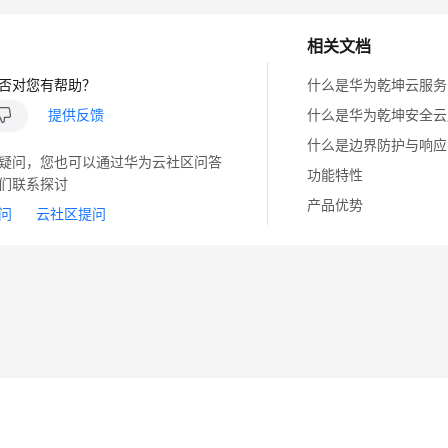
相关文档
否对您有帮助？
什么是华为乾坤云服务
提供反馈
什么是华为乾坤安全云
什么是边界防护与响应
疑问，您也可以通过华为云社区问答
功能特性
们联系探讨
产品优势
问
云社区提问
14
苏B2-20130048号
A2.B1.B2-20070312
注册服务机构：新网、西数