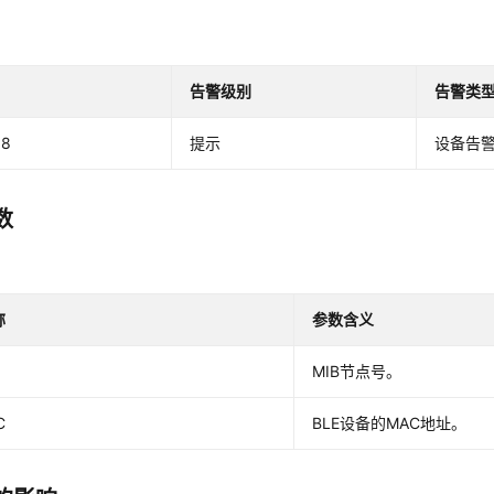
告警级别
告警类
68
提示
设备告
数
称
参数含义
MIB节点号。
C
BLE设备的MAC地址。