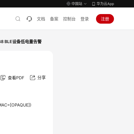
中国站
华为云App
文档
备案
控制台
登录
注册
068 BLE设备低电量告警
分享
查看PDF
LEMAC=[OPAQUE])