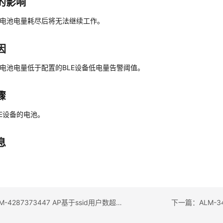
的影响
的电池电量耗尽后将无法继续工作。
因
的电池电量低于配置的BLE设备低电量告警阈值。
骤
LE设备的电池。
息
上一篇：ALM-4287373447 AP基于ssid用户数超阈值告警
下一篇：ALM-3