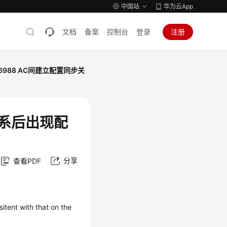
中国站
华为云App
文档
备案
控制台
登录
注册
46988 AC间建立配置同步关
关系后出现配
分享
查看PDF
tent with that on the