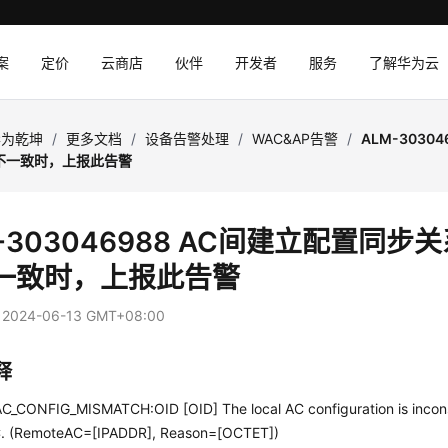
案
定价
云商店
伙伴
开发者
服务
了解华为云
华为乾坤
/
更多文档
/
设备告警处理
/
WAC&AP告警
/
ALM-3030
不一致时，上报此告警
-303046988 AC间建立配置同步
一致时，上报此告警
：
2024-06-13 GMT+08:00
释
_CONFIG_MISMATCH:OID [OID] The local AC configuration is inconsi
C. (RemoteAC=[IPADDR], Reason=[OCTET])