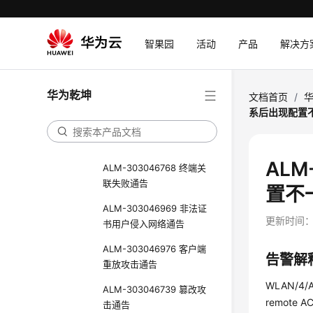
组播带宽
ALM-303046761 VAP组
智果园
活动
产品
解决方
播用户超过了配置的最大
组播用户数
ALM-303046763 VAP创
华为乾坤
文档首页
/
建失败
系后出现配置
ALM-303046767 终端鉴
权失败通告
ALM
ALM-303046768 终端关
联失败通告
置不
ALM-303046969 非法证
更新时间
书用户侵入网络通告
ALM-303046976 客户端
告警解
重放攻击通告
WLAN/4/AC
ALM-303046739 篡改攻
remote A
击通告