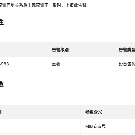
立配置同步关系后出现配置不一致时，上报此告警。
性
告警级别
告警类
6988
重要
设备告
数
称
参数含义
MIB节点号。