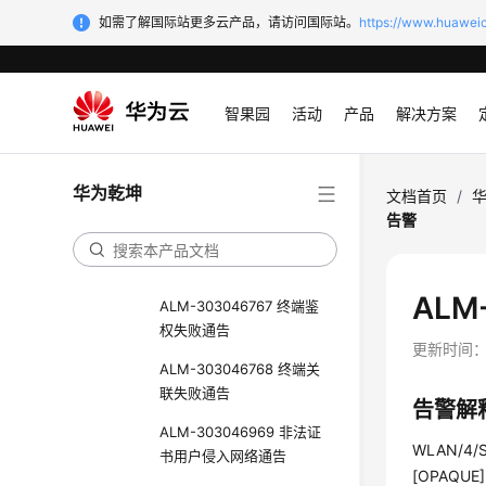
例数量超过了系统最大规
如需了解国际站更多云产品，请访问国际站。
https://www.huaweic
格
ALM-303046760 VAP组
播带宽超过了配置的最大
智果园
活动
产品
解决方案
组播带宽
ALM-303046761 VAP组
播用户超过了配置的最大
华为乾坤
文档首页
/
组播用户数
告警
ALM-303046763 VAP创
建失败
ALM
ALM-303046767 终端鉴
权失败通告
更新时间
ALM-303046768 终端关
联失败通告
告警解
ALM-303046969 非法证
WLAN/4/SS
书用户侵入网络通告
[OPAQUE]