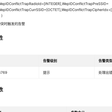
epIDConflictTrapRadioId=[INTEGER],WepIDConflictTrapPreSSID=
epIDConflictTrapCurrSSID=[OCTET],WepIDConflictTrapCipherIdx=
 )
冲突时触发的告警
性
告警级别
告警类
6769
提示
处理出
数