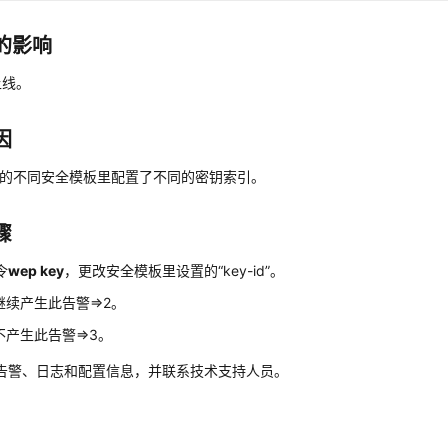
的影响
上线。
因
p的不同安全模板里配置了不同的密钥索引。
骤
令
wep key
，更改安全模板里设置的“key-id”。
继续产生此告警=>2。
不产生此告警=>3。
告警、日志和配置信息，并联系技术支持人员。