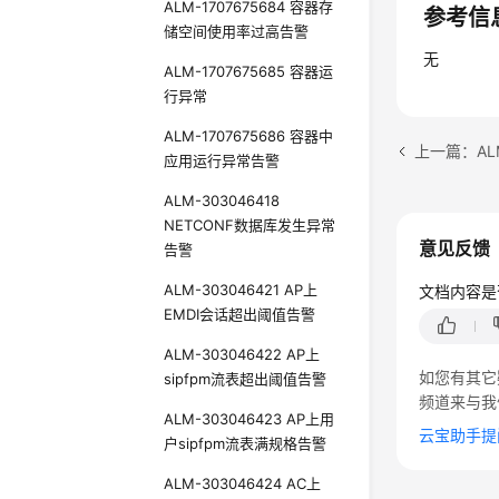
ALM-1707675684 容器存
参考信
储空间使用率过高告警
无
ALM-1707675685 容器运
行异常
ALM-1707675686 容器中
上一篇：AL
应用运行异常告警
ALM-303046418
NETCONF数据库发生异常
意见反馈
告警
ALM-303046421 AP上
文档内容是
EMDI会话超出阈值告警
ALM-303046422 AP上
如您有其它
sipfpm流表超出阈值告警
频道来与我
ALM-303046423 AP上用
云宝助手提
户sipfpm流表满规格告警
ALM-303046424 AC上