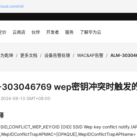
loud.com/intl/
定价
云商店
伙伴
开发者
服务
了解华为云
华为乾坤
/
更多文档
/
设备告警处理
/
WAC&AP告警
/
ALM-3030
-303046769 wep密钥冲突时触
：
2024-06-13 GMT+08:00
释
ID_CONFLICT_WEP_KEY:OID [OID] SSID Wep key conflict notify.(
,WepIDConflictTrapAPMAC=[OPAQUE],WepIDConflictTrapAPName=