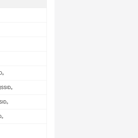
D。
SID。
ID。
D。