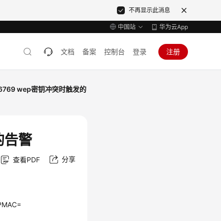
不再显示此消息
中国站
华为云App
文档
备案
控制台
登录
注册
46769 wep密钥冲突时触发的
发的告警
分享
查看PDF
APMAC=