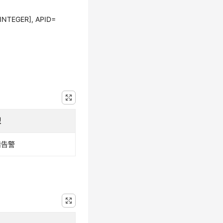
[INTEGER], APID=
型
错告警