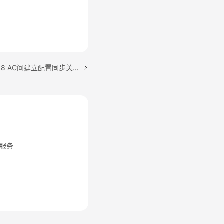
下一篇：ALM-303046988 AC间建立配置同步关系后出现配置不一致时，上报此告警
服务