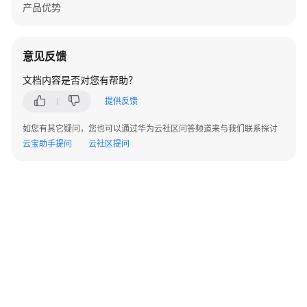
V300
产品优势
版
本
AR
意见反馈
设
备
文档内容是否对您有帮助？
告
提供反馈
警
如您有其它疑问，您也可以通过华为云社区问答频道来与我们联系探讨
V500
云宝助手提问
云社区提问
版
本
FW
告
警
V200
版
本
LSW
设