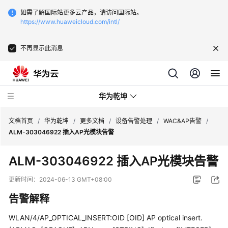
如需了解国际站更多云产品，请访问国际站。
https://www.huaweicloud.com/intl/
不再显示此消息
华为乾坤
文档首页
/
华为乾坤
/
更多文档
/
设备告警处理
/
WAC&AP告警
/
ALM-303046922 插入AP光模块告警
安
ALM-303046922 插入AP光模块告警
全
云
更新时间：
2024-06-13 GMT+08:00
服
告警解释
务
WLAN/4/AP_OPTICAL_INSERT:OID [OID] AP optical insert.
云