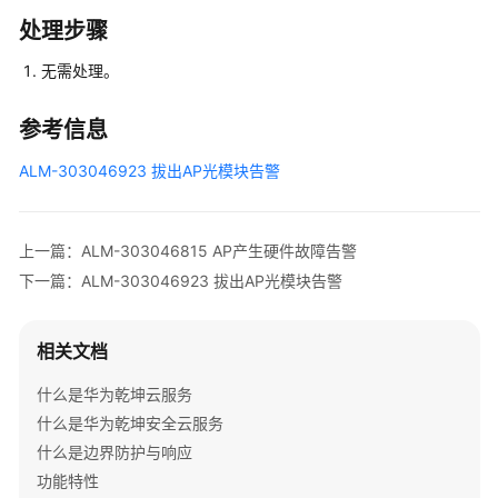
多
处理步骤
文
档
无需处理。
规
参考信息
格
清
ALM-303046923 拔出AP光模块告警
单
License
上一篇：ALM-303046815 AP产生硬件故障告警
介
绍
下一篇：ALM-303046923 拔出AP光模块告警
设
相关文档
备
告
什么是华为乾坤云服务
警
什么是华为乾坤安全云服务
处
理
什么是边界防护与响应
功能特性