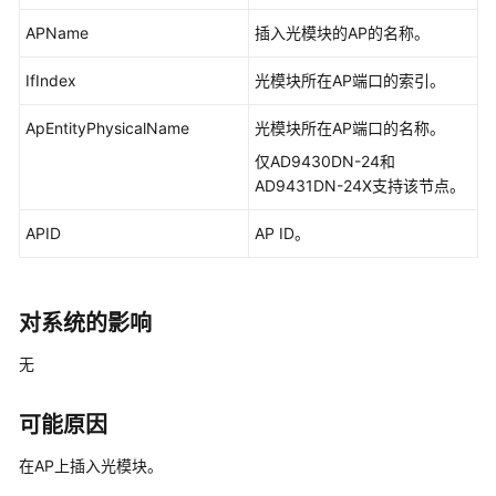
华
为
APName
插入光模块的AP的名称。
乾
IfIndex
坤-
光模块所在AP端口的索引。
租
ApEntityPhysicalName
光模块所在AP端口的名称。
户
公
仅AD9430DN-24和
共
AD9431DN-24X支持该节点。
操
作
APID
AP ID。
华
为
对系统的影响
乾
坤-
无
MSP
操
可能原因
作
在AP上插入光模块。
更