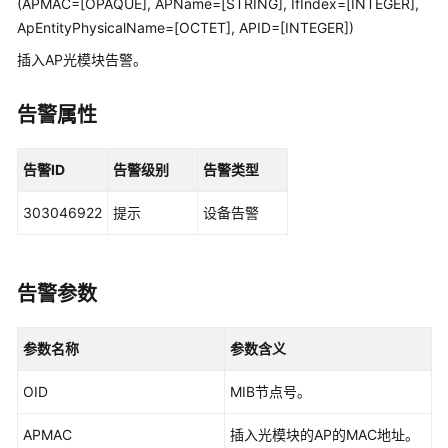
(APMAC=[OPAQUE], APName=[STRING], IfIndex=[INTEGER],
管
ApEntityPhysicalName=[OCTET], APID=[INTEGER])
理
网
插入AP光模块告警。
络
告警属性
华
为
乾
告警ID
告警级别
告警类型
坤
解
303046922
提示
设备告警
决
方
案
告警参数
华
为
参数名称
参数含义
乾
坤
OID
MIB节点号。
APP
APMAC
插入光模块的AP的MAC地址。