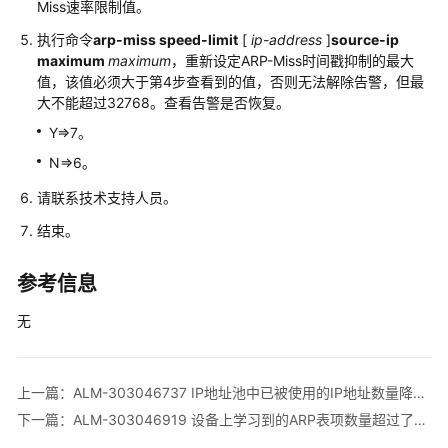
Miss速率限制值。
告
警
执行命令
arp-miss speed-limit
[
ip-address
]
source-ip
maximum
maximum
，重新设定ARP-Miss时间戳抑制的最大
值，该值必须大于第4步查看到的值，否则无法解除告警，但最
ALM-
大不能超过32768。查看告警是否恢复。
303046722
RADIUS
Y=>7。
认
N=>6。
证
服
请联系技术支持人员。
务
结束。
器
通
讯
参考信息
恢
无
复
ALM-
303046723
上一篇：ALM-303046737 IP地址池中已被使用的IP地址数量降到告警阈值下限
RADIUS
下一篇：ALM-303046919 设备上学习到的ARP表项数量超过了设定的阈值
认