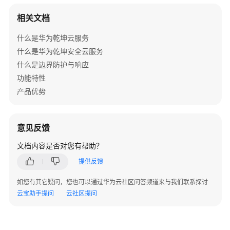
证
服
相关文档
务
什么是华为乾坤云服务
器
通
什么是华为乾坤安全云服务
讯
什么是边界防护与响应
中
功能特性
断
产品优势
ALM-
303046724
意见反馈
RADIUS
计
文档内容是否对您有帮助？
费
提供反馈
服
务
如您有其它疑问，您也可以通过华为云社区问答频道来与我们联系探讨
器
云宝助手提问
云社区提问
通
讯
恢