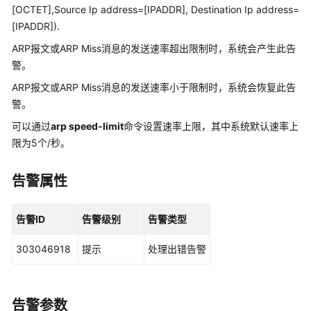
华
[OCTET],Source Ip address=[IPADDR], Destination Ip address=
为
[IPADDR]).
乾
坤
ARP报文或ARP Miss消息的发送速率超出限制时，系统会产生此告
解
警。
决
ARP报文或ARP Miss消息的发送速率小于限制时，系统会恢复此告
方
警。
案
可以通过
arp speed-limit
命令设置速率上限，其中系统默认速率上
华
限为5个/秒。
为
乾
告警属性
坤
APP
告警ID
告警级别
告警类型
华
为
303046918
提示
处理出错告警
乾
坤-
租
告警参数
户