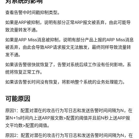
对系统的影响
清
查看告警中时间戳抑制类型。
单
如果是ARP被抑制，说明有部分正常ARP报文被丢弃，由此可能导
License
致流量转发不通。
介
如果是ARP Miss消息被抑制，说明有部分产品上报的ARP Miss消息
绍
被丢弃，由此会导致ARP请求报文无法触发，最终同样导致流量转
发不通。
设
备
如果该告警很快就恢复了，告警对系统后续工作没有任何影响，系
告
统将恢复正常工作。
警
如果该告警长时间没有恢复，将影响整个系统的业务处理能力。
处
理
可能原因
V300
版
原因1：配置对潜在的攻击行为写日志和发送告警时间间隔为N，在
本
第N+1s时间内上送ARP报文数>配置的阈值并且前N秒上送ARP报
AR
文平均数>配置的阈值。
设
原因2：配置对潜在的攻击行为写日志和发送告警时间间隔为N，在
备