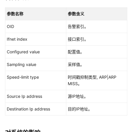
公
共
参数名称
参数含义
操
作
OID
告警索引。
华
Ifnet index
接口索引。
为
乾
Configured value
配置值。
坤-
Sampling value
MSP
采样值。
操
Speed-limit type
时间戳抑制类型, ARP|ARP
作
MISS。
更
Source Ip address
源IP地址。
多
文
Destination Ip address
目的IP地址。
档
规
格