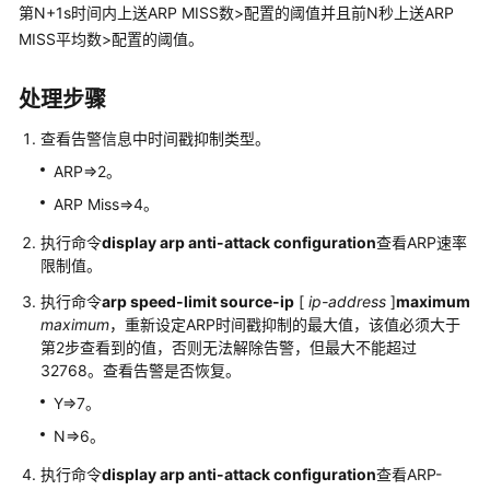
第N+1s时间内上送ARP MISS数>配置的阈值并且前N秒上送ARP
告
MISS平均数>配置的阈值。
警
V500
处理步骤
版
查看告警信息中时间戳抑制类型。
本
FW
ARP=>2。
告
ARP Miss=>4。
警
执行命令
display arp anti-attack configuration
查看ARP速率
V200
限制值。
版
执行命令
arp speed-limit source-ip
[
ip-address
]
maximum
本
maximum
，重新设定ARP时间戳抑制的最大值，该值必须大于
LSW
第2步查看到的值，否则无法解除告警，但最大不能超过
设
32768。查看告警是否恢复。
备
Y=>7。
告
警
N=>6。
执行命令
display arp anti-attack configuration
查看ARP-
WAC&AP