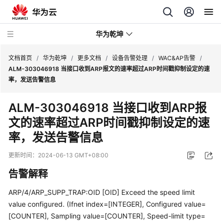
华为乾坤
文档首页
/
华为乾坤
/
更多文档
/
设备告警处理
/
WAC&AP告警
/
ALM-303046918 当接口收到ARP报文的速率超过ARP时间戳抑制设定的速
率，发送告警信息
安
全
ALM-303046918 当接口收到ARP报
云
文的速率超过ARP时间戳抑制设定的速
服
务
率，发送告警信息
云
更新时间：
2024-06-13 GMT+08:00
管
告警解释
理
网
ARP/4/ARP_SUPP_TRAP:OID [OID] Exceed the speed limit
络
value configured. (Ifnet index=[INTEGER], Configured value=
[COUNTER], Sampling value=[COUNTER], Speed-limit type=