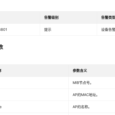
告警级别
告警类
6801
提示
设备告
数
称
参数含义
MIB节点号。
AP的MAC地址。
e
AP的名称。