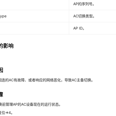
AP的序列号。
Type
AC切换类型。
AP ID。
的影响
因
相连的AC有故障、或者响应的网络恶化，导致AC主备切换。
骤
换前管理AP的AC设备现在的运行状态。
位=>4。