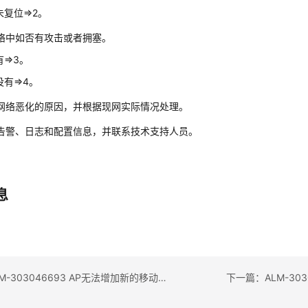
复位=>2。
络中如否有攻击或者拥塞。
=>3。
有=>4。
网络恶化的原因，并根据现网实际情况处理。
告警、日志和配置信息，并联系技术支持人员。
息
上一篇：ALM-303046693 AP无法增加新的移动用户告警
下一篇：ALM-3030