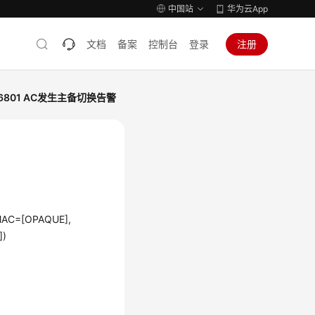
中国站
华为云App
文档
备案
控制台
登录
注册
46801 AC发生主备切换告警
PMAC=[OPAQUE],
])