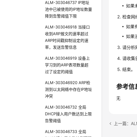
ALM-303046737 IP地址
如果未
池中已被使用的IP地址数量
降到告警阈值下限
检查网
如果有
ALM-303046918 当接口
收到ARP报文的速率超过
如果没
ARP时间戳抑制设定的速
率，发送告警信息
请分析
ALM-303046919 设备上
请收集
学习到的ARP表项数量超
结束。
过了设定的阈值
ALM-303046920 ARP检
参考信
测到以太网络中存在IP地址
冲突
无
ALM-303046732 全局
DHCP接入用户数达到上限
告警阈值
ALM-303046733 全局