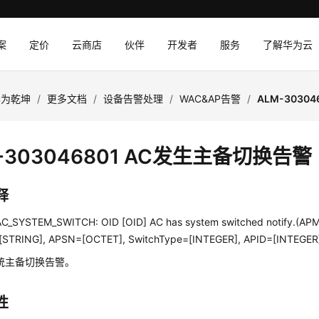
案
定价
云商店
伙伴
开发者
服务
了解华为云
华为乾坤
/
更多文档
/
设备告警处理
/
WAC&AP告警
/
ALM-3030
-303046801 AC发生主备切换告警
释
C_SYSTEM_SWITCH: OID [OID] AC has system switched notify.(A
STRING], APSN=[OCTET], SwitchType=[INTEGER], APID=[INTEGER
统主备切换告警。
性