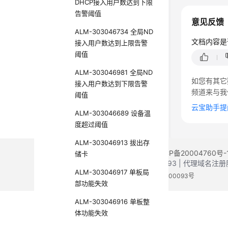
DHCP接入用户数达到下限
告警阈值
意见反馈
ALM-303046734 全局ND
文档内容是
接入用户数达到上限告警
阈值
ALM-303046981 全局ND
如您有其它
接入用户数达到下限告警
频道来与我
阈值
云宝助手提
ALM-303046689 设备温
度超过阈值
ALM-303046913 拔出存
©2026 Huaweicloud.com 版权所有
黔ICP备20004760号-
储卡
增值电信业务经营许可证：B1.B2-20200593 | 代理域名
ALM-303046917 单板局
电子营业执照
贵公网安备 52990002000093号
部功能失效
ALM-303046916 单板整
体功能失效