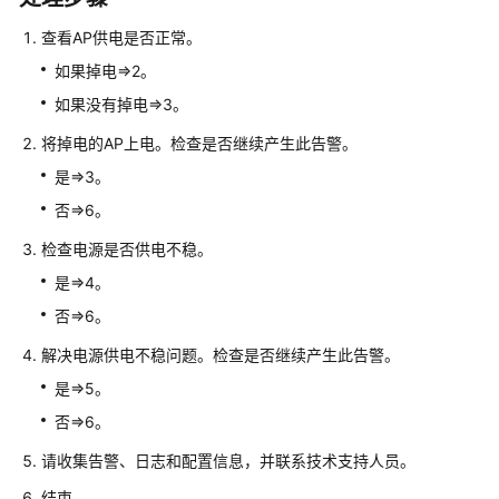
多
文
查看AP供电是否正常。
档
如果掉电=>2。
如果没有掉电=>3。
规
格
将掉电的AP上电。检查是否继续产生此告警。
清
是=>3。
单
否=>6。
License
检查电源是否供电不稳。
介
绍
是=>4。
否=>6。
设
备
解决电源供电不稳问题。检查是否继续产生此告警。
告
是=>5。
警
否=>6。
处
理
请收集告警、日志和配置信息，并联系技术支持人员。
结束。