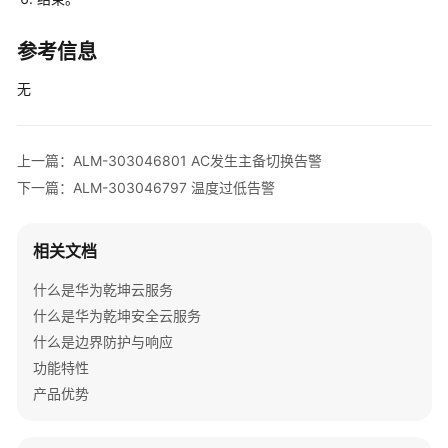
V300
版
本
参考信息
AR
无
设
备
告
警
上一篇：ALM-303046801 AC发生主备切换告警
下一篇：ALM-303046797 温度过低告警
V500
版
本
相关文档
FW
什么是华为乾坤云服务
告
警
什么是华为乾坤安全云服务
什么是边界防护与响应
V200
功能特性
版
产品优势
本
LSW
设