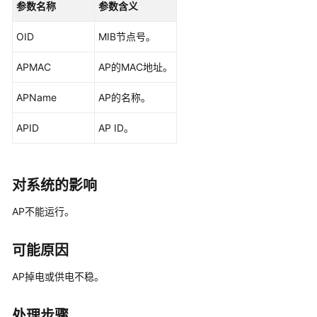
华
参数名称
参数含义
为
乾
OID
MIB节点号。
坤-
APMAC
租
AP的MAC地址。
户
APName
AP的名称。
公
共
APID
AP ID。
操
作
华
对系统的影响
为
乾
AP不能运行。
坤-
MSP
可能原因
操
作
AP掉电或供电不稳。
更
处理步骤