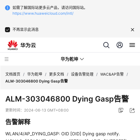
如需了解国际站更多云产品，请访问国际站。
https://www.huaweicloud.com/intl/
不再显示此消息
华为乾坤
文档首页
/
华为乾坤
/
更多文档
/
设备告警处理
/
WAC&AP告警
/
ALM-303046800 Dying Gasp告警
安
ALM-303046800 Dying Gasp告警
全
云
更新时间：
2024-06-13 GMT+08:00
服
告警解释
务
WLAN/4/AP_DYING_GASP: OID [OID] Dying gasp notify.
云