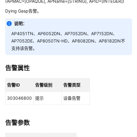
(APMAC=[OPAQUE], APName=[STRING], APID=[INTEGER])
管
理
Dying Gasp告警。
网
络
说明：
AP4051TN、AP6052DN、AP7052DN、AP7152DN、
华
AP7052DE、AP8050TN-HD、AP8082DN、AP8182DN不
为
支持该告警。
乾
坤
解
告警属性
决
方
案
告警ID
告警级别
告警类型
303046800
华
提示
设备告警
为
乾
坤
告警参数
APP