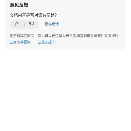
意见反馈
备
告
文档内容是否对您有帮助？
警
提供反馈
WAC&AP
如您有其它疑问，您也可以通过华为云社区问答频道来与我们联系探讨
告
云宝助手提问
云社区提问
警
ALM-
303046722
RADIUS
认
证
服
务
器
通
讯
恢
©2026 Huaweicloud.com 版权所有
复
黔ICP备20004760号-14
苏B2-20130048号