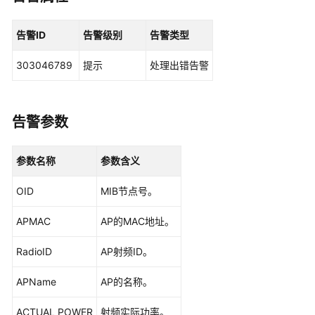
华
为
乾
告警ID
告警级别
告警类型
坤
解
303046789
提示
处理出错告警
决
方
案
告警参数
华
为
参数名称
参数含义
乾
坤
OID
MIB节点号。
APP
APMAC
AP的MAC地址。
华
为
RadioID
AP射频ID。
乾
APName
坤-
AP的名称。
租
ACTUAL POWER
射频实际功率。
户