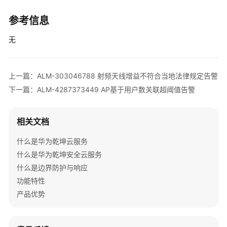
清
参考信息
单
无
License
介
绍
上一篇：ALM-303046788 射频天线增益不符合当地法律规定告警
设
下一篇：ALM-4287373449 AP基于用户数关联超阈值告警
备
告
相关文档
警
处
什么是华为乾坤云服务
理
什么是华为乾坤安全云服务
什么是边界防护与响应
V300
版
功能特性
本
产品优势
AR
设
备