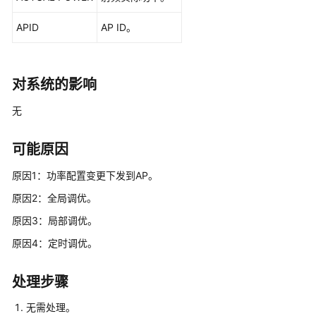
公
APID
AP ID。
共
操
作
对系统的影响
华
为
无
乾
坤-
可能原因
MSP
操
原因1：功率配置变更下发到AP。
作
原因2：全局调优。
更
原因3：局部调优。
多
原因4：定时调优。
文
档
处理步骤
规
无需处理。
格