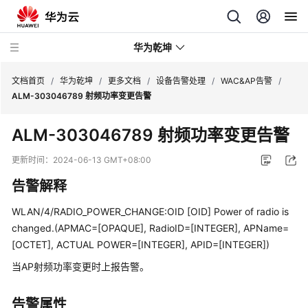
华为乾坤
文档首页
/
华为乾坤
/
更多文档
/
设备告警处理
/
WAC&AP告警
/
ALM-303046789 射频功率变更告警
安
ALM-303046789 射频功率变更告警
全
云
更新时间：
2024-06-13 GMT+08:00
服
告警解释
务
WLAN/4/RADIO_POWER_CHANGE:OID [OID] Power of radio is
云
changed.(APMAC=[OPAQUE], RadioID=[INTEGER], APName=
管
[OCTET], ACTUAL POWER=[INTEGER], APID=[INTEGER])
理
网
当AP射频功率变更时上报告警。
络
告警属性