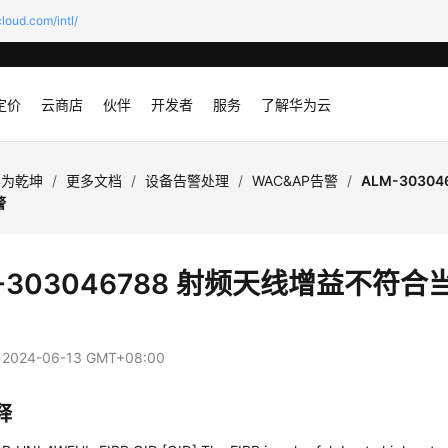
loud.com/intl/
定价
云商店
伙伴
开发者
服务
了解华为云
华为乾坤
/
更多文档
/
设备告警处理
/
WAC&AP告警
/
ALM-303
警
M-303046788 射频天线增益不符
：
2024-06-13 GMT+08:00
释