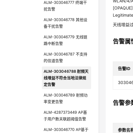
WLAN/4/AP
ALM-303046777 终端干
[OPAQUE]
扰告警
Legitimat
ALM-303046778 其他设
天线增益
备干扰告警
ALM-303046779 无线链
告警属
路中断告警
ALM-303046787 不支持
的信道告警
告警ID
ALM-303046788 射频天
线增益不符合当地法律规
30304
定告警
ALM-303046789 射频功
率变更告警
告警参
ALM-4287373449 AP基
于用户数关联超阈值告警
ALM-303046770 AP基于
参数名