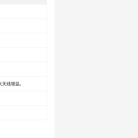
大天线增益。
。