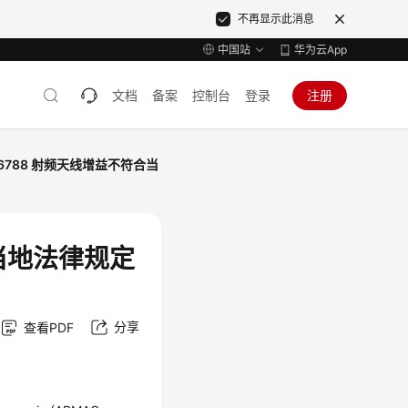
不再显示此消息
中国站
华为云App
文档
备案
控制台
登录
注册
046788 射频天线增益不符合当
合当地法律规定
分享
查看PDF