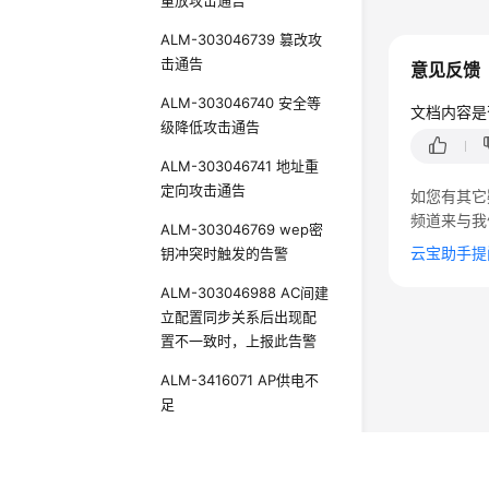
重放攻击通告
ALM-303046739 篡改攻
击通告
意见反馈
ALM-303046740 安全等
文档内容是
级降低攻击通告
ALM-303046741 地址重
定向攻击通告
如您有其它
频道来与我
ALM-303046769 wep密
云宝助手提
钥冲突时触发的告警
ALM-303046988 AC间建
立配置同步关系后出现配
置不一致时，上报此告警
ALM-3416071 AP供电不
足
ALM-303046912 磁盘使
用率超阈值