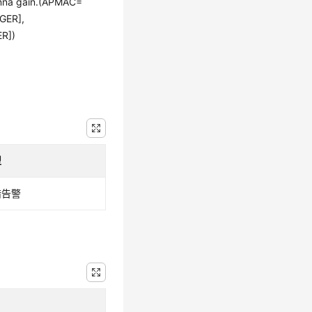
enna gain.(APMAC=
GER],
ER])
型
错告警