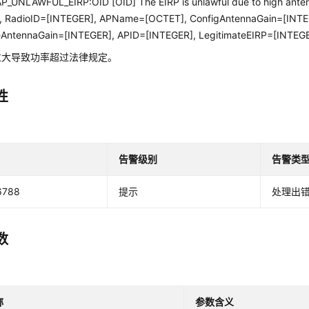
_UNLAWFUL_EIRP:OID [OID] The EIRP is unlawful due to high ant
, RadioID=[INTEGER], APName=[OCTET], ConfigAntennaGain=[INTE
eAntennaGain=[INTEGER], APID=[INTEGER], LegitimateEIRP=[INTEG
过大导致功率超过法律规定。
性
告警级别
告警类
6788
提示
处理出
数
称
参数含义