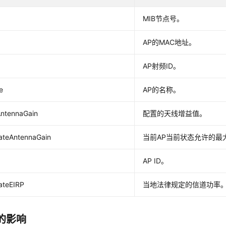
MIB节点号。
AP的MAC地址。
D
AP射频ID。
e
AP的名称。
AntennaGain
配置的天线增益值。
ateAntennaGain
当前AP当前状态允许的最
AP ID。
ateEIRP
当地法律规定的信道功率
的影响