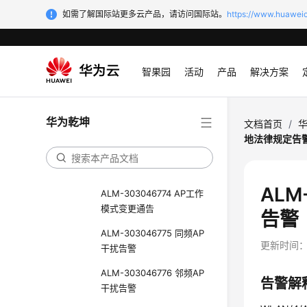
备告警
如需了解国际站更多云产品，请访问国际站。
https://www.huaweic
ALM-303046785 攻击设
备告警
智果园
活动
产品
解决方案
ALM-303046786 非wifi
设备告警
ALM-303046773 信道变
华为乾坤
文档首页
/
更告警
地法律规定告
ALM-303046772 射频信
号环境恶化
AL
ALM-303046774 AP工作
模式变更通告
告警
ALM-303046775 同频AP
更新时间
干扰告警
ALM-303046776 邻频AP
告警解
干扰告警