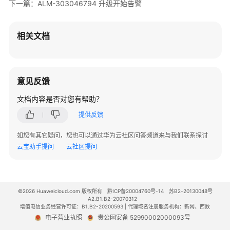
V300
下一篇：ALM-303046794 升级开始告警
版
本
相关文档
AR
设
备
告
意见反馈
警
文档内容是否对您有帮助？
V500
提供反馈
版
本
如您有其它疑问，您也可以通过华为云社区问答频道来与我们联系探讨
FW
云宝助手提问
云社区提问
告
警
V200
©2026 Huaweicloud.com 版权所有
黔ICP备20004760号-14
苏B2-20130048号
版
A2.B1.B2-20070312
本
增值电信业务经营许可证：B1.B2-20200593 | 代理域名注册服务机构：新网、西数
电子营业执照
贵公网安备 52990002000093号
LSW
设