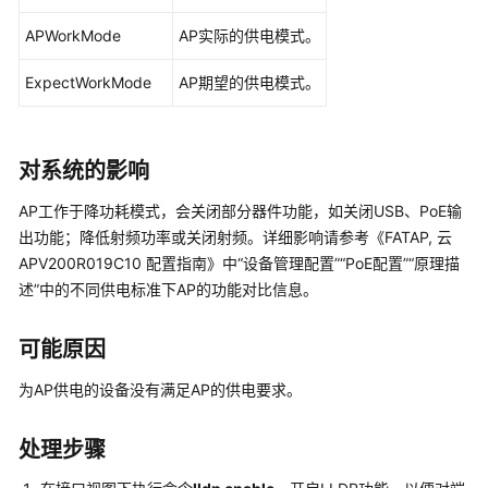
华
为
APWorkMode
AP实际的供电模式。
乾
坤-
ExpectWorkMode
AP期望的供电模式。
租
户
公
对系统的影响
共
操
AP工作于降功耗模式，会关闭部分器件功能，如关闭USB、PoE输
作
出功能；降低射频功率或关闭射频。详细影响请参考《FATAP, 云
APV200R019C10 配置指南》中“设备管理配置”“PoE配置”“原理描
华
述”中的不同供电标准下AP的功能对比信息。
为
乾
坤-
可能原因
MSP
为AP供电的设备没有满足AP的供电要求。
操
作
处理步骤
更