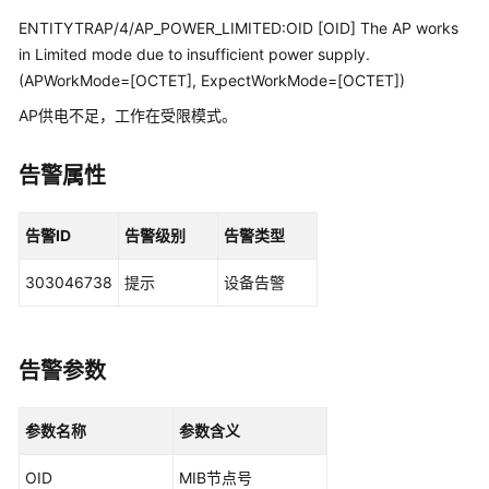
管
ENTITYTRAP/4/AP_POWER_LIMITED:OID [OID] The AP works
理
in Limited mode due to insufficient power supply.
网
(APWorkMode=[OCTET], ExpectWorkMode=[OCTET])
络
AP供电不足，工作在受限模式。
华
为
告警属性
乾
坤
解
告警ID
告警级别
告警类型
决
方
303046738
提示
设备告警
案
华
告警参数
为
乾
坤
参数名称
参数含义
APP
OID
MIB节点号