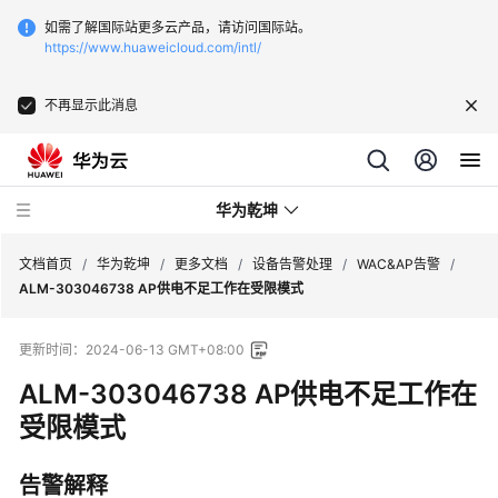
如需了解国际站更多云产品，请访问国际站。
https://www.huaweicloud.com/intl/
不再显示此消息
华为乾坤
文档首页
/
华为乾坤
/
更多文档
/
设备告警处理
/
WAC&AP告警
/
ALM-303046738 AP供电不足工作在受限模式
安
更新时间：
2024-06-13 GMT+08:00
全
云
ALM-303046738 AP供电不足工作在
服
受限模式
务
告警解释
云