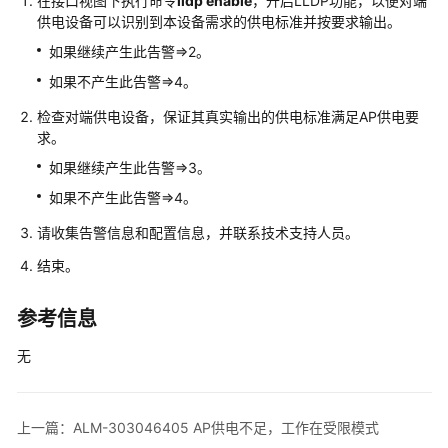
在接口视图下执行命令
lldp enable
，开启LLDP功能，以便对端
多
供电设备可以识别到本设备需求的供电标准并按要求输出。
文
档
如果继续产生此告警=>2。
如果不产生此告警=>4。
规
格
检查对端供电设备，保证其真实输出的供电标准满足AP供电要
求。
清
单
如果继续产生此告警=>3。
如果不产生此告警=>4。
License
介
请收集告警信息和配置信息，并联系技术支持人员。
绍
结束。
设
参考信息
备
告
无
警
处
理
上一篇：ALM-303046405 AP供电不足，工作在受限模式