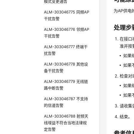
模式变更通告
为AP供电
ALM-303046775 同频AP
干扰告警
处理步
ALM-303046776 邻频AP
干扰告警
在接口
准并按
ALM-303046777 终端干
扰告警
如果
ALM-303046778 其他设
如果
备干扰告警
检查对
ALM-303046779 无线链
如果
路中断告警
如果
ALM-303046787 不支持
的信道告警
请收集
ALM-303046788 射频天
结束。
线增益不符合当地法律规
定告警
参考信