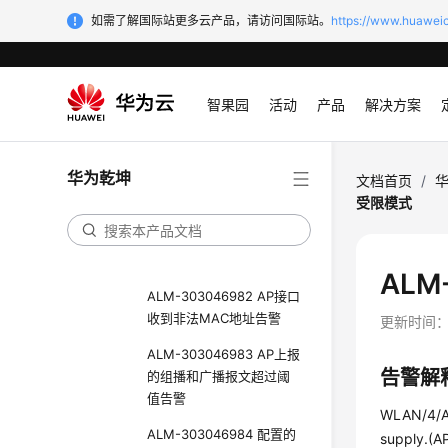
网卡数据接收服务启动失
如需了解国际站更多云产品，请访问国际站。
https://www.huaweic
败
ALM-303046974 子固件
版本不匹配告警
智果园
活动
产品
解决方案
ALM-303046783 AP配置
与实际属性不一致告警
华为乾坤
ALM-303046987 AP检测
文档首页
/
蓝牙标签脱落告警
受限模式
ALM-303046991 AP供电
不足告警
ALM
ALM-303046982 AP接口
收到非法MAC地址告警
更新时间
ALM-303046983 AP上报
告警解
的组播和广播报文超过阈
值告警
WLAN/4/AP
ALM-303046984 配置的
supply.(