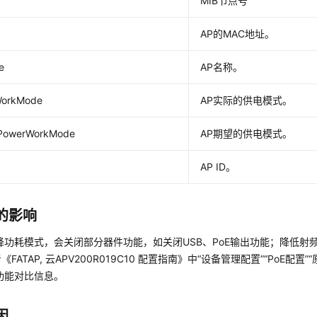
MIB节点号
AP的MAC地址。
e
AP名称。
WorkMode
AP实际的供电模式。
PowerWorkMode
AP期望的供电模式。
AP ID。
的影响
降功耗模式，会关闭部分器件功能，如关闭USB、PoE输出功能；降低射
FATAP, 云APV200R019C10 配置指南》中“设备管理配置”“PoE配
功能对比信息。
因