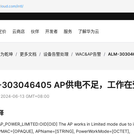
loud.com/intl/
定价
云商店
伙伴
开发者
服务
了解华为云
华为乾坤
/
更多文档
/
设备告警处理
/
WAC&AP告警
/
ALM-3030
-303046405 AP供电不足，工作
：
2024-06-13 GMT+08:00
释
_POWER_LIMITED:OID[OID] The AP works in Limited mode due to in
APMAC=[OPAQUE], APName=[STRING], PowerWorkMode=[OCTET],