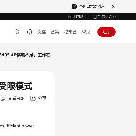
不再显示此消息
中国站
华为云App
文档
备案
控制台
登录
注册
46405 AP供电不足，工作在
在受限模式
分享
查看PDF
sufficient power