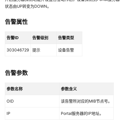
华
状态由UP转变为DOWN。
为
乾
坤
告警属性
解
决
告警ID
告警级别
告警类型
方
案
303046729
提示
设备告警
华
为
乾
告警参数
坤
APP
参数名称
参数含义
华
OID
该告警所对应的MIB节点号。
为
乾
IP
Portal服务器的IP地址。
坤-
租
户