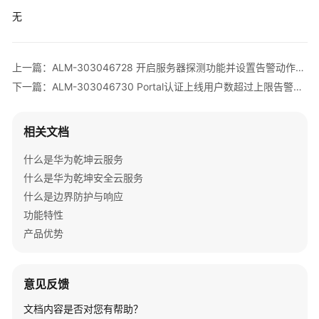
清
无
单
License
上一篇：ALM-303046728 开启服务器探测功能并设置告警动作后，设备探测到Portal服务器状态由DOWN转变为UP
介
下一篇：ALM-303046730 Portal认证上线用户数超过上限告警阈值，产生告警
绍
设
相关文档
备
告
什么是华为乾坤云服务
警
什么是华为乾坤安全云服务
处
什么是边界防护与响应
理
功能特性
产品优势
V300
版
本
意见反馈
AR
设
文档内容是否对您有帮助？
备