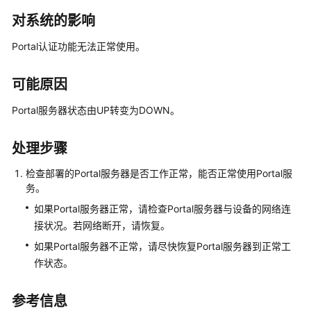
公
对系统的影响
共
操
Portal认证功能无法正常使用。
作
可能原因
华
为
Portal服务器状态由UP转变为DOWN。
乾
坤-
处理步骤
MSP
操
检查部署的Portal服务器是否工作正常，能否正常使用Portal服
作
务。
如果Portal服务器正常，请检查Portal服务器与设备的网络连
更
接状况。若网络断开，请恢复。
多
文
如果Portal服务器不正常，请尽快恢复Portal服务器到正常工
档
作状态。
规
参考信息
格