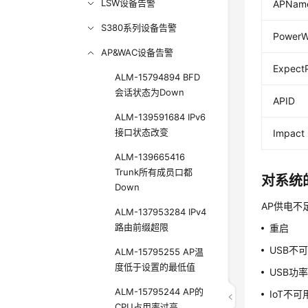
LSW设备告警
APNam
S380系列设备告警
Power
AP&WAC设备告警
Expect
ALM-15794894 BFD
会话状态为Down
APID
ALM-139591684 IPv6
接口状态改变
Impact
ALM-139665416
Trunk所有成员口都
对系统
Down
AP供电不
ALM-137953284 IPv4
路由前缀超限
重启
USB不
ALM-15795255 AP温
度低于设置的最低值
USB功率
ALM-15795244 AP的
IoT不可
CPU占用率过高