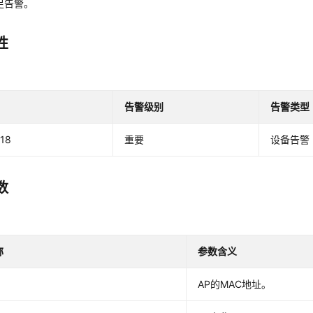
足告警。
性
告警级别
告警类型
18
重要
设备告警
数
称
参数含义
AP的MAC地址。