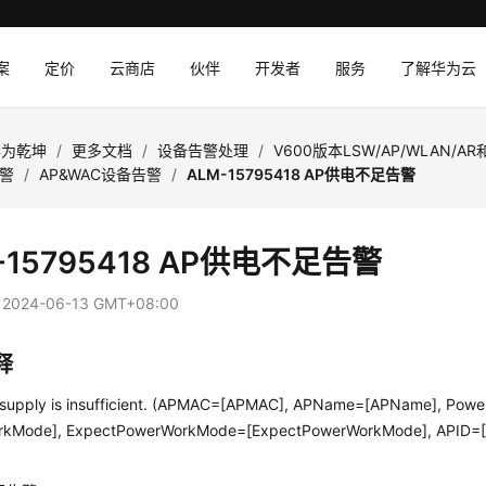
案
定价
云商店
伙伴
开发者
服务
了解华为云
华为乾坤
/
更多文档
/
设备告警处理
/
V600版本LSW/AP/WLAN/A
告警
/
AP&WAC设备告警
/
ALM-15795418 AP供电不足告警
-15795418 AP供电不足告警
：
2024-06-13 GMT+08:00
释
supply is insufficient. (APMAC=[APMAC], APName=[APName], Po
rkMode], ExpectPowerWorkMode=[ExpectPowerWorkMode], APID=[