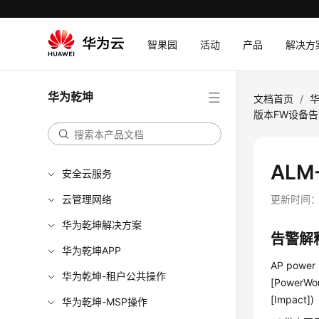
智果园
活动
产品
解决方
华为乾坤
文档首页
/
版本FW设备
ALM
安全云服务
云管理网络
更新时间
华为乾坤解决方案
告警解
华为乾坤APP
AP power 
华为乾坤-租户公共操作
[PowerWo
[Impact])
华为乾坤-MSP操作