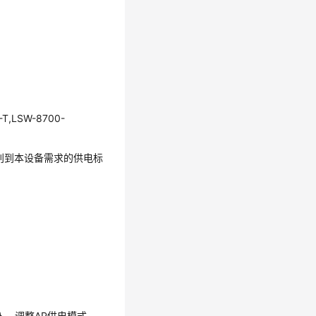
-T,LSW-8700-
别到本设备需求的供电标
}
，调整AP供电模式。