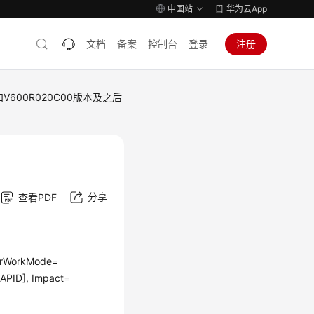
中国站
华为云App
文档
备案
控制台
登录
注册
R和V600R020C00版本及之后
分享
查看PDF
werWorkMode=
APID], Impact=