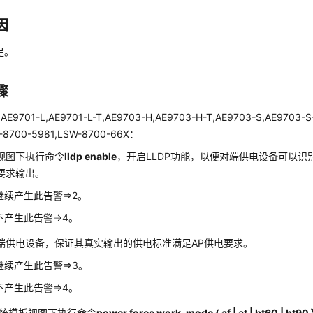
因
足。
骤
,AE9701-L,AE9701-L-T,AE9703-H,AE9703-H-T,AE9703-S,AE9703-S
-8700-5981,LSW-8700-66X：
视图下执行命令
lldp enable
，开启LLDP功能，以便对端供电设备可以识
要求输出。
继续产生此告警=>2。
不产生此告警=>4。
端供电设备，保证其真实输出的供电标准满足AP供电要求。
继续产生此告警=>3。
不产生此告警=>4。
系统模板视图下执行命令
power force work-mode { af | at | bt60 | bt90 