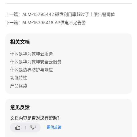
本
FW
上一篇：ALM-15795442 磁盘利用率超过了上限告警阈值
设
下一篇：ALM-15795418 AP供电不足告警
备
告
警
相关文档
公
什么是华为乾坤云服务
共
什么是华为乾坤安全云服务
告
什么是边界防护与响应
警
功能特性
产品优势
AR
设
备
意见反馈
告
警
文档内容是否对您有帮助？
提供反馈
LSW
设