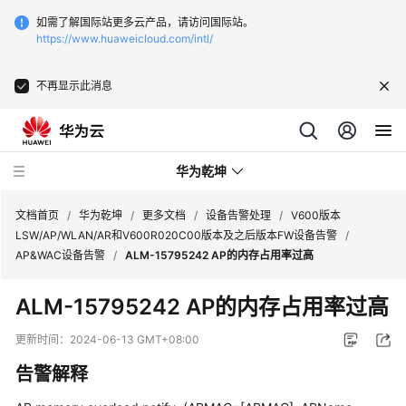
如需了解国际站更多云产品，请访问国际站。
https://www.huaweicloud.com/intl/
不再显示此消息
华为乾坤
文档首页
/
华为乾坤
/
更多文档
/
设备告警处理
/
V600版本
LSW/AP/WLAN/AR和V600R020C00版本及之后版本FW设备告警
/
AP&WAC设备告警
/
ALM-15795242 AP的内存占用率过高
安
全
ALM-15795242 AP的内存占用率过高
云
服
更新时间：
2024-06-13 GMT+08:00
务
告警解释
云