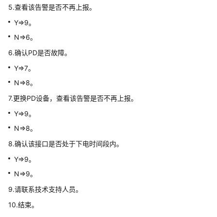
5.查看该告警是否不再上报。
备
告
Y=>9。
警
N=>6。
6.确认PD是否故障。
WAC&AP
告
Y=>7。
警
N=>8。
V600
7.更换PD设备，查看该告警是否不再上报。
版
Y=>9。
本
N=>8。
LSW/AP/WLAN/AR
和
8.确认该接口是否处于下电时间段内。
V600R020C00
Y=>9。
版
本
N=>9。
及
9.请联系技术支持人员。
之
后
10.结束。
版