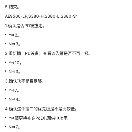
V300
5.结束。
版
本
AE9500-LP,S380-H,S380-L,S380-S:
AR
1.确认是否PD被拔走。
设
备
Y=>2。
告
N=>3。
警
2.重新插上PD设备，查看该告警是否不再上报。
V500
Y=>10。
版
N=>3。
本
FW
3.确认功率是否足够。
告
Y=>7。
警
N=>4。
V200
4.确认这个接口的优先级是不是比较低。
版
Y=>请更换补充PoE电源供电功率。
本
LSW
N=>7。
设