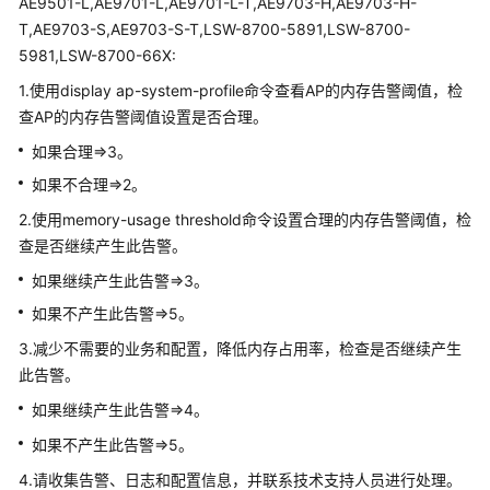
AE9501-L,AE9701-L,AE9701-L-T,AE9703-H,AE9703-H-
多
文
T,AE9703-S,AE9703-S-T,LSW-8700-5891,LSW-8700-
档
5981,LSW-8700-66X:
1.使用display ap-system-profile命令查看AP的内存告警阈值，检
规
查AP的内存告警阈值设置是否合理。
格
清
如果合理=>3。
单
如果不合理=>2。
2.使用memory-usage threshold命令设置合理的内存告警阈值，检
License
查是否继续产生此告警。
介
绍
如果继续产生此告警=>3。
如果不产生此告警=>5。
设
备
3.减少不需要的业务和配置，降低内存占用率，检查是否继续产生
告
此告警。
警
如果继续产生此告警=>4。
处
理
如果不产生此告警=>5。
4.请收集告警、日志和配置信息，并联系技术支持人员进行处理。