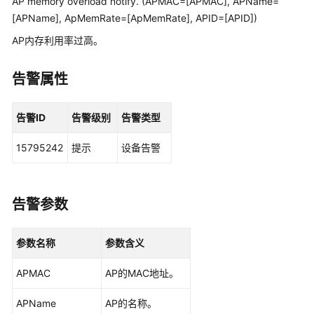
AP memory overload notify. (APMAC=[APMAC], APName=
管
[APName], ApMemRate=[ApMemRate], APID=[APID])
理
网
AP内存利用率过高。
络
告警属性
华
为
乾
告警ID
告警级别
告警类型
坤
解
15795242
提示
设备告警
决
方
案
告警参数
华
为
参数名称
参数含义
乾
坤
APMAC
AP的MAC地址。
APP
APName
AP的名称。