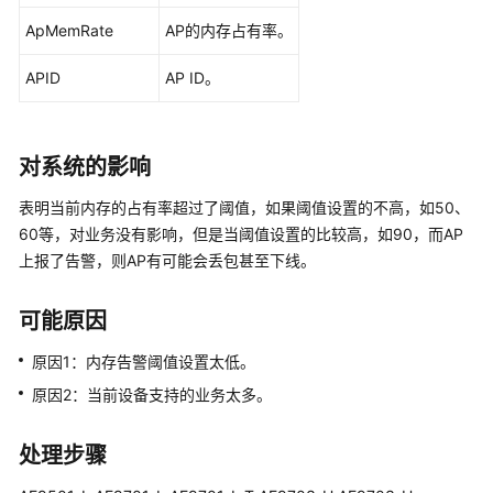
华
ApMemRate
AP的内存占有率。
为
乾
APID
AP ID。
坤-
租
户
公
对系统的影响
共
操
表明当前内存的占有率超过了阈值，如果阈值设置的不高，如50、
作
60等，对业务没有影响，但是当阈值设置的比较高，如90，而AP
上报了告警，则AP有可能会丢包甚至下线。
华
为
可能原因
乾
坤-
原因1：内存告警阈值设置太低。
MSP
原因2：当前设备支持的业务太多。
操
作
处理步骤
更