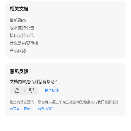
公
相关文档
告
最新动态
产
版本支持公告
品
接口支持公告
介
绍
什么是内容审核
产品优势
快
速
入
意见反馈
门
文档内容是否对您有帮助？
用
提供反馈
户
指
如您有其它疑问，您也可以通过华为云社区问答频道来与我们联系探讨
南
云宝助手提问
云社区提问
API
参