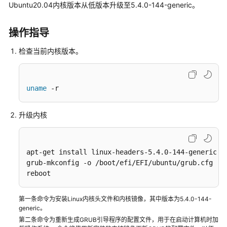
公
Ubuntu20.04内核版本从低版本升级至5.4.0-144-generic。
告
操作指导
产
品
检查当前内核版本。
介
绍
uname
 -r
计
费
升级内核
说
明
快
apt-get install linux-headers-5.4.0-144-generic li
grub-mkconfig -o /boot/efi/EFI/ubuntu/grub.cfg

速
reboot
入
门
第一条命令为安装Linux内核头文件和内核镜像，其中版本为5.4.0-144-
generic。
数
据
第二条命令为重新生成GRUB引导程序的配置文件，用于在启动计算机时加