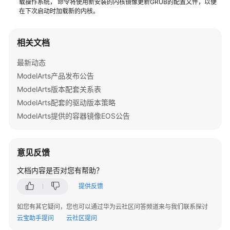
载操作系统， 命令将使用新安装的内核镜像更新GRUB的配置文件，以便
准
在下次启动时加载新的内核。
备
模
相关文档
型
开
最新动态
发
ModelArts产品发布公告
ModelArts版本配套关系表
模
ModelArts配套的驱动版本策略
型
ModelArts提供的容器镜像EOS公告
训
练
意见反馈
推
理
文档内容是否对您有帮助？
部
提供反馈
署
如您有其它疑问，您也可以通过华为云社区问答频道来与我们联系探讨
模
云宝助手提问
云社区提问
型